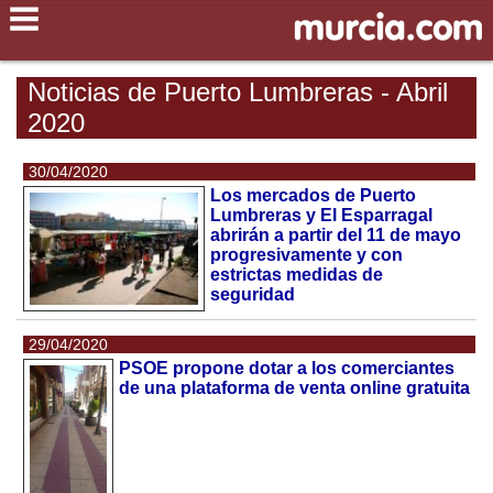
Noticias de Puerto Lumbreras - Abril
2020
30/04/2020
Los mercados de Puerto
Lumbreras y El Esparragal
abrirán a partir del 11 de mayo
progresivamente y con
estrictas medidas de
seguridad
29/04/2020
PSOE propone dotar a los comerciantes
de una plataforma de venta online gratuita