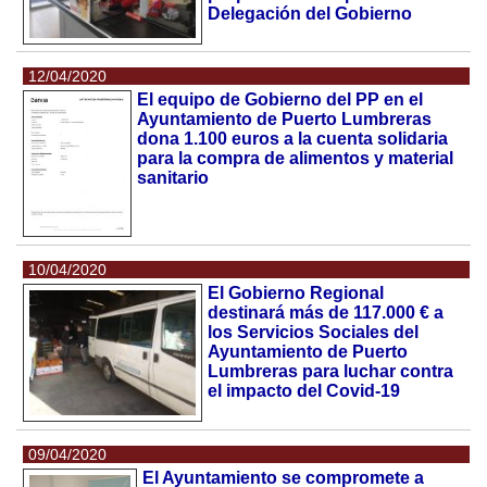
Delegación del Gobierno
12/04/2020
El equipo de Gobierno del PP en el
Ayuntamiento de Puerto Lumbreras
dona 1.100 euros a la cuenta solidaria
para la compra de alimentos y material
sanitario
10/04/2020
El Gobierno Regional
destinará más de 117.000 € a
los Servicios Sociales del
Ayuntamiento de Puerto
Lumbreras para luchar contra
el impacto del Covid-19
09/04/2020
El Ayuntamiento se compromete a