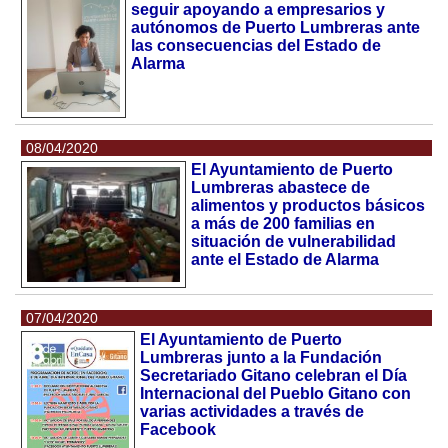
seguir apoyando a empresarios y
autónomos de Puerto Lumbreras ante
las consecuencias del Estado de
Alarma
08/04/2020
El Ayuntamiento de Puerto
Lumbreras abastece de
alimentos y productos básicos
a más de 200 familias en
situación de vulnerabilidad
ante el Estado de Alarma
07/04/2020
El Ayuntamiento de Puerto
Lumbreras junto a la Fundación
Secretariado Gitano celebran el Día
Internacional del Pueblo Gitano con
varias actividades a través de
Facebook