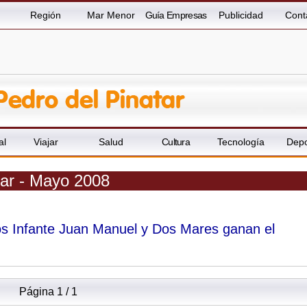
Región
Mar Menor
Guía Empresas
Publicidad
Cont
al
Viajar
Salud
Cultura
Tecnología
Depo
tar - Mayo 2008
utos Infante Juan Manuel y Dos Mares ganan el
Página 1 / 1