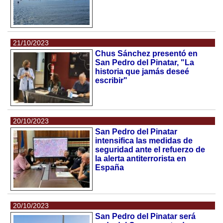
21/10/2023
Chus Sánchez presentó en
San Pedro del Pinatar, "La
historia que jamás deseé
escribir"
20/10/2023
San Pedro del Pinatar
intensifica las medidas de
seguridad ante el refuerzo de
la alerta antiterrorista en
España
20/10/2023
San Pedro del Pinatar será