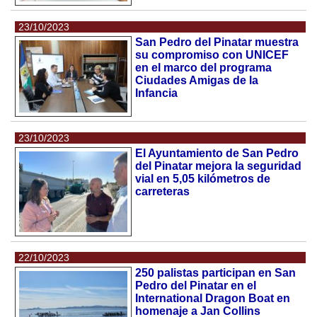
23/10/2023
San Pedro del Pinatar muestra
su compromiso con UNICEF
en el marco del programa
Ciudades Amigas de la
Infancia
23/10/2023
El Ayuntamiento de San Pedro
del Pinatar mejora la seguridad
vial en 5,05 kilómetros de
carreteras
22/10/2023
250 palistas participan en San
Pedro del Pinatar en el
International Dragon Boat en
homenaje a Jan Collins