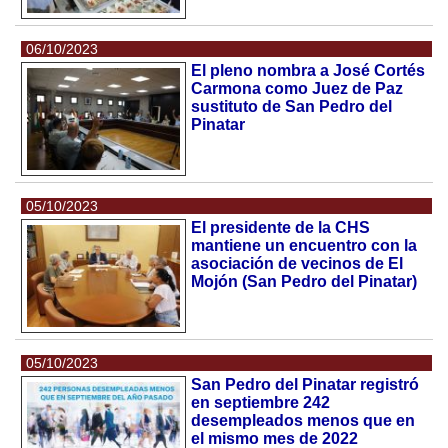
06/10/2023
El pleno nombra a José Cortés
Carmona como Juez de Paz
sustituto de San Pedro del
Pinatar
05/10/2023
El presidente de la CHS
mantiene un encuentro con la
asociación de vecinos de El
Mojón (San Pedro del Pinatar)
05/10/2023
San Pedro del Pinatar registró
en septiembre 242
desempleados menos que en
el mismo mes de 2022