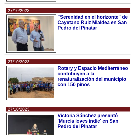
27/10/2023
"Serenidad en el horizonte" de
Cayetano Ruiz Mialdea en San
Pedro del Pinatar
27/10/2023
Rotary y Espacio Mediterráneo
contribuyen a la
renaturalización del municipio
con 150 pinos
27/10/2023
Victoria Sánchez presentó
'Murcia loves indie' en San
Pedro del Pinatar