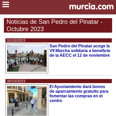
Noticias de San Pedro del Pinatar -
Octubre 2023
31/10/2023
San Pedro del Pinatar acoge la
VII Marcha solidaria a beneficio
de la AECC el 12 de noviembre
30/10/2023
El Ayuntamiento dará bonos
de aparcamiento gratuito para
fomentar las compras en el
centro