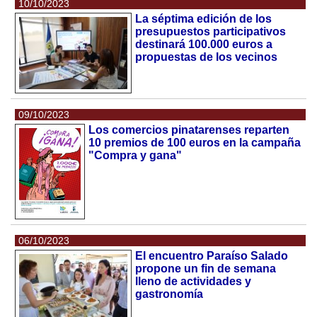
10/10/2023
La séptima edición de los
presupuestos participativos
destinará 100.000 euros a
propuestas de los vecinos
09/10/2023
Los comercios pinatarenses reparten
10 premios de 100 euros en la campaña
"Compra y gana"
06/10/2023
El encuentro Paraíso Salado
propone un fin de semana
lleno de actividades y
gastronomía