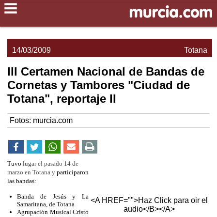
14/03/2009
Totana
III Certamen Nacional de Bandas de
Cornetas y Tambores "Ciudad de
Totana", reportaje II
Fotos: murcia.com
Tuvo
lugar el pasado 14 de
marzo en Totana y
participaron
las bandas:
Banda de Jesús y La
<A HREF="">Haz Click para oir el
Samaritana, de Totana
audio</B></A>
Agrupación Musical Cristo