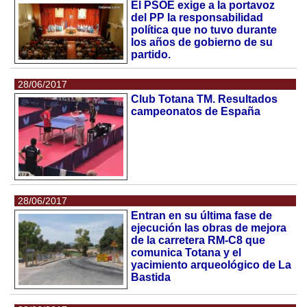
El PSOE exige a la portavoz
del PP la responsabilidad
política que no tuvo durante
los años de gobierno de su
partido.
28/06/2017
Club Totana TM. Resultados
campeonatos de España
28/06/2017
Entran en su última fase de
ejecución las obras de mejora
de la carretera RM-C8 que
comunica Totana y el
yacimiento arqueológico de La
Bastida