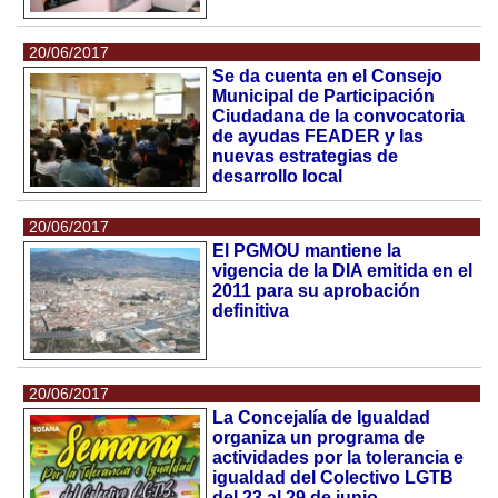
20/06/2017
Se da cuenta en el Consejo
Municipal de Participación
Ciudadana de la convocatoria
de ayudas FEADER y las
nuevas estrategias de
desarrollo local
20/06/2017
El PGMOU mantiene la
vigencia de la DIA emitida en el
2011 para su aprobación
definitiva
20/06/2017
La Concejalía de Igualdad
organiza un programa de
actividades por la tolerancia e
igualdad del Colectivo LGTB
del 23 al 29 de junio