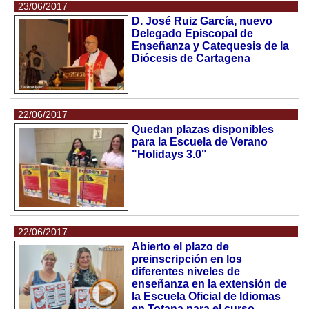
23/06/2017
D. José Ruiz García, nuevo
Delegado Episcopal de
Enseñanza y Catequesis de la
Diócesis de Cartagena
22/06/2017
Quedan plazas disponibles
para la Escuela de Verano
"Holidays 3.0"
22/06/2017
Abierto el plazo de
preinscripción en los
diferentes niveles de
enseñanza en la extensión de
la Escuela Oficial de Idiomas
en Totana para el curso