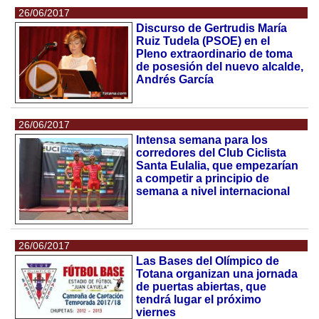
26/06/2017
Discurso de Gertrudis María
Ruiz Tudela (PSOE) en el
Pleno extraordinario de toma
de posesión del nuevo alcalde,
Andrés García
26/06/2017
Intensa semana para los
corredores del Club Ciclista
Santa Eulalia, que empezarían
a competir a principio de
semana a nivel internacional
26/06/2017
Las Bases del Olímpico de
Totana organizan una jornada
de puertas abiertas, que
tendrá lugar el próximo
viernes