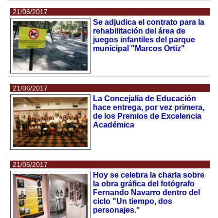
21/06/2017
Se adjudica el contrato para la
rehabilitación del área de
juegos infantiles del parque
municipal "Marcos Ortiz"
21/06/2017
La Concejalía de Educación
hace entrega, por vez primera,
de los Premios de Excelencia
Académica
21/06/2017
Hoy se celebra la charla sobre
la obra gráfica del fotógrafo
Fernando Navarro dentro del
ciclo "Un tiempo, dos
personajes."