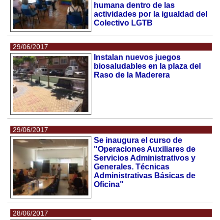
humana dentro de las
actividades por la igualdad del
Colectivo LGTB
29/06/2017
Instalan nuevos juegos
biosaludables en la plaza del
Raso de la Maderera
29/06/2017
Se inaugura el curso de
"Operaciones Auxiliares de
Servicios Administrativos y
Generales. Técnicas
Administrativas Básicas de
Oficina"
28/06/2017