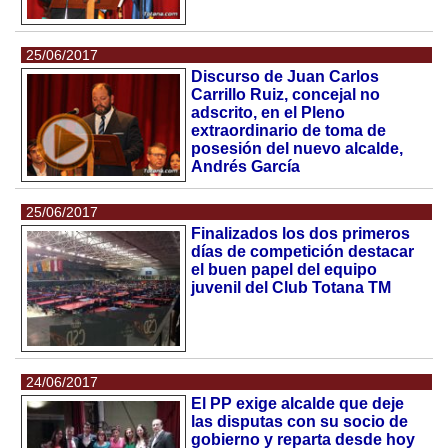
25/06/2017
Discurso de Juan Carlos
Carrillo Ruiz, concejal no
adscrito, en el Pleno
extraordinario de toma de
posesión del nuevo alcalde,
Andrés García
25/06/2017
Finalizados los dos primeros
días de competición destacar
el buen papel del equipo
juvenil del Club Totana TM
24/06/2017
El PP exige alcalde que deje
las disputas con su socio de
gobierno y reparta desde hoy