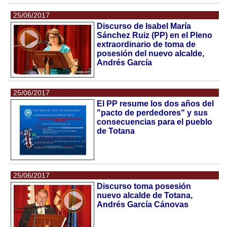
25/06/2017
Discurso de Isabel María
Sánchez Ruiz (PP) en el Pleno
extraordinario de toma de
posesión del nuevo alcalde,
Andrés García
25/06/2017
El PP resume los dos años del
"pacto de perdedores" y sus
consecuencias para el pueblo
de Totana
25/06/2017
Discurso toma posesión
nuevo alcalde de Totana,
Andrés García Cánovas