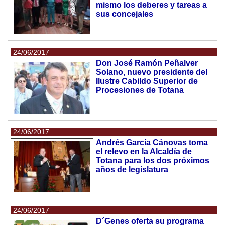
mismo los deberes y tareas a
sus concejales
24/06/2017
Don José Ramón Peñalver
Solano, nuevo presidente del
Ilustre Cabildo Superior de
Procesiones de Totana
24/06/2017
Andrés García Cánovas toma
el relevo en la Alcaldía de
Totana para los dos próximos
años de legislatura
24/06/2017
D´Genes oferta su programa