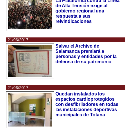
La Plataforma contra la Línea
de Alta Tensión exige al
gobierno regional una
respuesta a sus
reivindicaciones
21/06/2017
Salvar el Archivo de
Salamanca premiará a
personas y entidades por la
defensa de su patrimonio
21/06/2017
Quedan instalados los
espacios cardioprotegidos
con desfibriladores en todas
las instalaciones deportivas
municipales de Totana