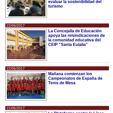
evaluar la sostenibilidad del
turismo
22/06/2017
La Concejalía de Educación
apoya las reivindicaciones de
la comunidad educativa del
CEIP "Santa Eulalia"
22/06/2017
Mañana comienzan los
Campeonatos de España de
Tenis de Mesa
21/06/2017