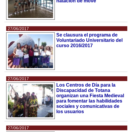
natación de move
27/06/2017
Se clausura el programa de
Voluntariado Universitario del
curso 2016/2017
27/06/2017
Los Centros de Día para la
Discapacidad de Totana
organizan una Fiesta Medieval
para fomentar las habilidades
sociales y comunicativas de
los usuarios
27/06/2017