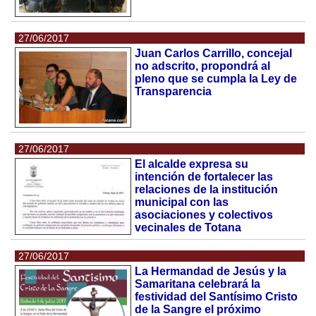
27/06/2017
Juan Carlos Carrillo, concejal
no adscrito, propondrá al
pleno que se cumpla la Ley de
Transparencia
27/06/2017
El alcalde expresa su
intención de fortalecer las
relaciones de la institución
municipal con las
asociaciones y colectivos
vecinales de Totana
27/06/2017
La Hermandad de Jesús y la
Samaritana celebrará la
festividad del Santísimo Cristo
de la Sangre el próximo