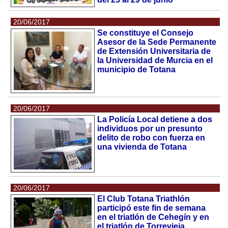
20/06/2017
Se constituye el Consejo
Asesor de la Sede Permanente
de Extensión Universitaria de
la Universidad de Murcia en el
municipio de Totana
20/06/2017
La Policía Local detiene a dos
individuos por un presunto
delito de robo con fuerza en
una vivienda de Totana
20/06/2017
El Club Totana Triathlón
participó este fin de semana
en el triatlón de Cehegín y en
el triatlón de Torrevieja