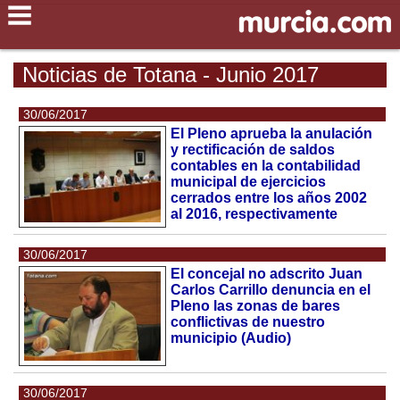
Noticias de Totana - Junio 2017
30/06/2017
El Pleno aprueba la anulación
y rectificación de saldos
contables en la contabilidad
municipal de ejercicios
cerrados entre los años 2002
al 2016, respectivamente
30/06/2017
El concejal no adscrito Juan
Carlos Carrillo denuncia en el
Pleno las zonas de bares
conflictivas de nuestro
municipio (Audio)
30/06/2017