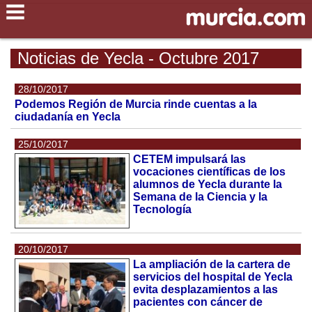
Noticias de Yecla - Octubre 2017
28/10/2017
Podemos Región de Murcia rinde cuentas a la
ciudadanía en Yecla
25/10/2017
CETEM impulsará las
vocaciones científicas de los
alumnos de Yecla durante la
Semana de la Ciencia y la
Tecnología
20/10/2017
La ampliación de la cartera de
servicios del hospital de Yecla
evita desplazamientos a las
pacientes con cáncer de