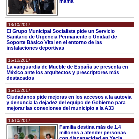
mama
18/10/2017
El Grupo Municipal Socialista pide un Servicio
Sanitario de Urgencia Permanente o Unidad de
Soporte Básico Vital en el entorno de las
instalaciones deportivas
16/10/2017
La vanguardia de Mueble de España se presenta en
México ante los arquitectos y prescriptores más
destacados
15/10/2017
Ciudadanos pide mejoras en los accesos a la autovía
y denuncia la dejadez del equipo de Gobierno para
mejorar las conexiones del municipio a la A33
13/10/2017
Familia destina más de 1,4
millones a atender personas
con discapacidad en Yecla