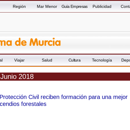
Región
Mar Menor
Guía Empresas
Publicidad
Cont
al
Viajar
Salud
Cultura
Tecnología
Depo
 Junio 2018
 Protección Civil reciben formación para una mejor
ncendios forestales