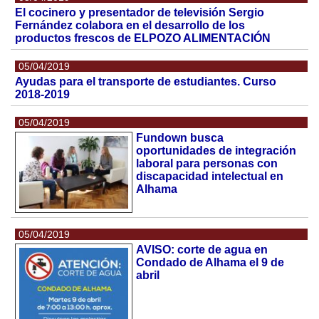
El cocinero y presentador de televisión Sergio
Fernández colabora en el desarrollo de los
productos frescos de ELPOZO ALIMENTACIÓN
05/04/2019
Ayudas para el transporte de estudiantes. Curso
2018-2019
05/04/2019
Fundown busca
oportunidades de integración
laboral para personas con
discapacidad intelectual en
Alhama
05/04/2019
AVISO: corte de agua en
Condado de Alhama el 9 de
abril