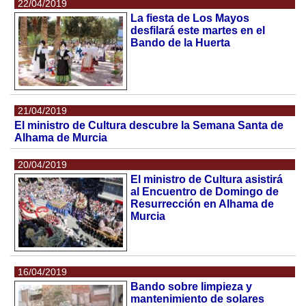
22/04/2019
La fiesta de Los Mayos
desfilará este martes en el
Bando de la Huerta
21/04/2019
El ministro de Cultura descubre la Semana Santa de
Alhama de Murcia
20/04/2019
El ministro de Cultura asistirá
al Encuentro de Domingo de
Resurrección en Alhama de
Murcia
16/04/2019
Bando sobre limpieza y
mantenimiento de solares