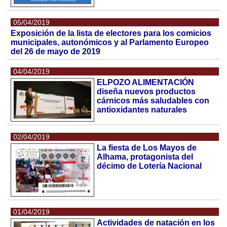
05/04/2019
Exposición de la lista de electores para los comicios
municipales, autonómicos y al Parlamento Europeo
del 26 de mayo de 2019
04/04/2019
ELPOZO ALIMENTACIÓN
diseña nuevos productos
cárnicos más saludables con
antioxidantes naturales
02/04/2019
La fiesta de Los Mayos de
Alhama, protagonista del
décimo de Lotería Nacional
01/04/2019
Actividades de natación en los