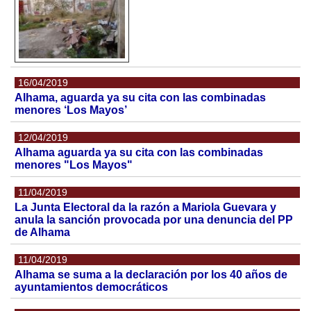
16/04/2019
Alhama, aguarda ya su cita con las combinadas
menores ‘Los Mayos’
12/04/2019
Alhama aguarda ya su cita con las combinadas
menores "Los Mayos"
11/04/2019
La Junta Electoral da la razón a Mariola Guevara y
anula la sanción provocada por una denuncia del PP
de Alhama
11/04/2019
Alhama se suma a la declaración por los 40 años de
ayuntamientos democráticos