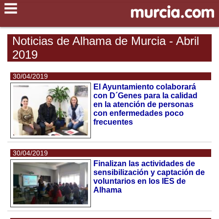
Noticias de Alhama de Murcia - Abril
2019
30/04/2019
El Ayuntamiento colaborará
con D´Genes para la calidad
en la atención de personas
con enfermedades poco
frecuentes
30/04/2019
Finalizan las actividades de
sensibilización y captación de
voluntarios en los IES de
Alhama