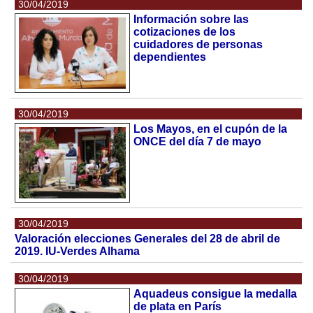
30/04/2019
Información sobre las
cotizaciones de los
cuidadores de personas
dependientes
30/04/2019
Los Mayos, en el cupón de la
ONCE del día 7 de mayo
30/04/2019
Valoración elecciones Generales del 28 de abril de
2019. IU-Verdes Alhama
30/04/2019
Aquadeus consigue la medalla
de plata en París