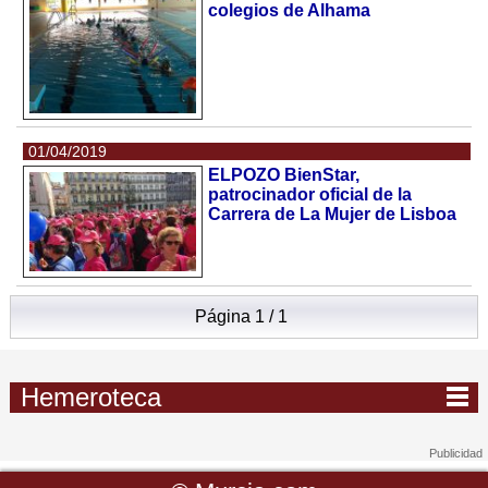
colegios de Alhama
01/04/2019
ELPOZO BienStar,
patrocinador oficial de la
Carrera de La Mujer de Lisboa
Página 1 / 1
Hemeroteca