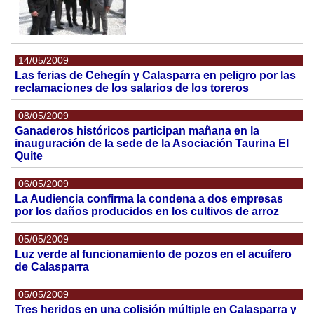
14/05/2009
Las ferias de Cehegín y Calasparra en peligro por las
reclamaciones de los salarios de los toreros
08/05/2009
Ganaderos históricos participan mañana en la
inauguración de la sede de la Asociación Taurina El
Quite
06/05/2009
La Audiencia confirma la condena a dos empresas
por los daños producidos en los cultivos de arroz
05/05/2009
Luz verde al funcionamiento de pozos en el acuífero
de Calasparra
05/05/2009
Tres heridos en una colisión múltiple en Calasparra y