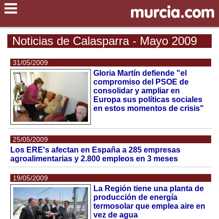
Noticias de Calasparra - Mayo 2009
31/05/2009
Gloria Martín defiende "el
compromiso del PSOE de
consolidar y ampliar en
Europa sus políticas sociales
en estos momentos de crisis"
25/05/2009
Los ERE's afectan en España a 285 empresas
agroalimentarias y 2.800 empleos en 3 meses
19/05/2009
La Región tiene una planta de
producción de energía
termosolar que emplea aire en
vez de agua