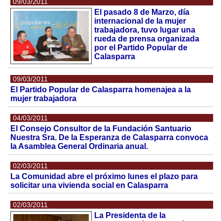
09/03/2011
El pasado 8 de Marzo, día
internacional de la mujer
trabajadora, tuvo lugar una
rueda de prensa organizada
por el Partido Popular de
Calasparra
09/03/2011
El Partido Popular de Calasparra homenajea a la
mujer trabajadora
04/03/2011
El Consejo Consultor de la Fundación Santuario
Nuestra Sra. De la Esperanza de Calasparra convoca
la Asamblea General Ordinaria anual.
02/03/2011
La Comunidad abre el próximo lunes el plazo para
solicitar una vivienda social en Calasparra
02/03/2011
La Presidenta de la