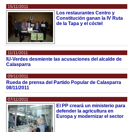
15/11/2011
Los restaurantes Centro y
Constitución ganan la IV Ruta
de la Tapa y el cóctel
11/11/2011
IU-Verdes desmiente las acusaciones del alcalde de
Calasparra
09/11/2011
Rueda de prensa del Partido Popular de Calasparra
08/11/2011
07/11/2011
El PP creará un ministerio para
defender la agricultura en
Europa y modernizar el sector