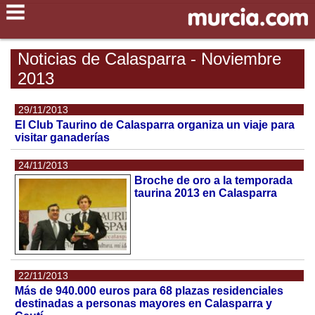
Noticias de Calasparra - Noviembre
2013
29/11/2013
El Club Taurino de Calasparra organiza un viaje para
visitar ganaderías
24/11/2013
Broche de oro a la temporada
taurina 2013 en Calasparra
22/11/2013
Más de 940.000 euros para 68 plazas residenciales
destinadas a personas mayores en Calasparra y