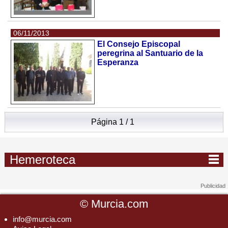
06/11/2013
El Consejo Episcopal
peregrina al Santuario de la
Esperanza
Página 1 / 1
Hemeroteca
©
Murcia.com
info@murcia.com