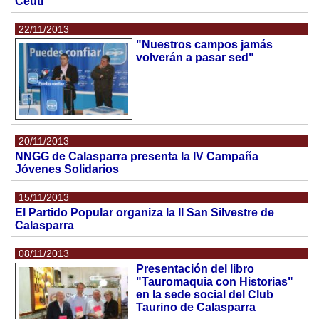
Ceutí
22/11/2013
"Nuestros campos jamás
volverán a pasar sed"
20/11/2013
NNGG de Calasparra presenta la IV Campaña
Jóvenes Solidarios
15/11/2013
El Partido Popular organiza la II San Silvestre de
Calasparra
08/11/2013
Presentación del libro
"Tauromaquia con Historias"
en la sede social del Club
Taurino de Calasparra