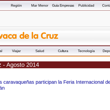
Región
Mar Menor
Guía Empresas
Publicidad
Cont
al
Viajar
Salud
Cultura
Tecnología
Depo
z - Agosto 2014
caravaqueñas participan la Feria Internacional d
án