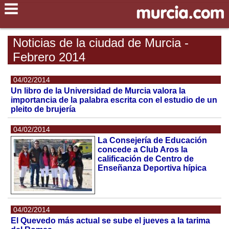
Noticias de la ciudad de Murcia -
Febrero 2014
04/02/2014
Un libro de la Universidad de Murcia valora la
importancia de la palabra escrita con el estudio de un
pleito de brujería
04/02/2014
La Consejería de Educación
concede a Club Aros la
calificación de Centro de
Enseñanza Deportiva hípica
04/02/2014
El Quevedo más actual se sube el jueves a la tarima