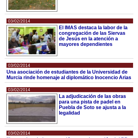
03/02/2014
El IMAS destaca la labor de la
congregación de las Siervas
de Jesús en la atención a
mayores dependientes
03/02/2014
Una asociación de estudiantes de la Universidad de
Murcia rinde homenaje al diplomático Inocencio Arias
03/02/2014
La adjudicación de las obras
para una pista de padel en
Puebla de Soto se ajusta a la
legalidad
03/02/2014