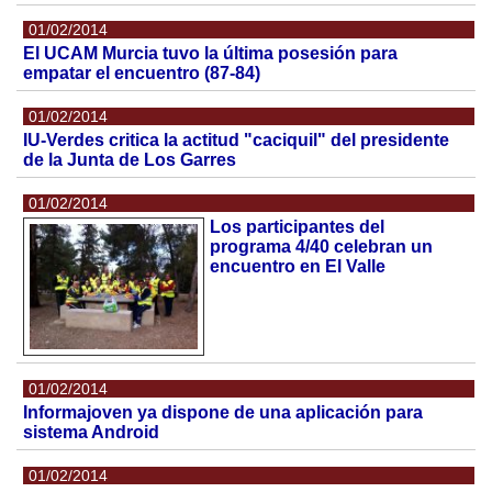
01/02/2014
El UCAM Murcia tuvo la última posesión para
empatar el encuentro (87-84)
01/02/2014
IU-Verdes critica la actitud "caciquil" del presidente
de la Junta de Los Garres
01/02/2014
Los participantes del
programa 4/40 celebran un
encuentro en El Valle
01/02/2014
Informajoven ya dispone de una aplicación para
sistema Android
01/02/2014