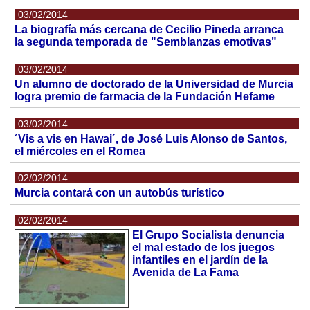
03/02/2014
La biografía más cercana de Cecilio Pineda arranca
la segunda temporada de "Semblanzas emotivas"
03/02/2014
Un alumno de doctorado de la Universidad de Murcia
logra premio de farmacia de la Fundación Hefame
03/02/2014
´Vis a vis en Hawai´, de José Luis Alonso de Santos,
el miércoles en el Romea
02/02/2014
Murcia contará con un autobús turístico
02/02/2014
El Grupo Socialista denuncia
el mal estado de los juegos
infantiles en el jardín de la
Avenida de La Fama