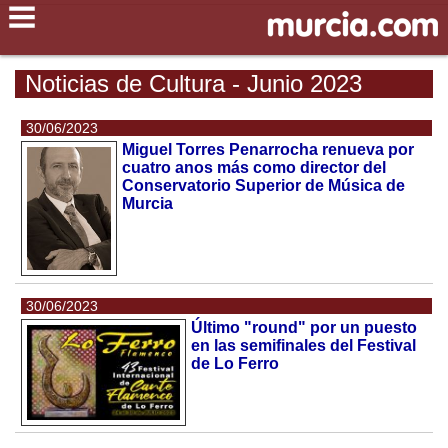
Noticias de Cultura - Junio 2023
30/06/2023
Miguel Torres Penarrocha renueva por
cuatro anos más como director del
Conservatorio Superior de Música de
Murcia
30/06/2023
Último "round" por un puesto
en las semifinales del Festival
de Lo Ferro