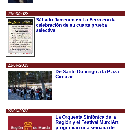
23/06/2023
Sábado flamenco en Lo Ferro con la
celebración de su cuarta prueba
selectiva
22/06/2023
De Santo Domingo a la Plaza
Circular
22/06/2023
La Orquesta Sinfónica de la
Región y el Festival MurciArt
programan una semana de