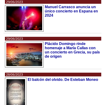
29/06/2023
Manuel Carrasco anuncia un
único concierto en Espana en
2024
29/06/2023
Plácido Domingo rinde
homenaje a María Callas con
un concierto en Grecia, su país
de origen
28/06/2023
El balcón del olvido. De Esteban Moneo