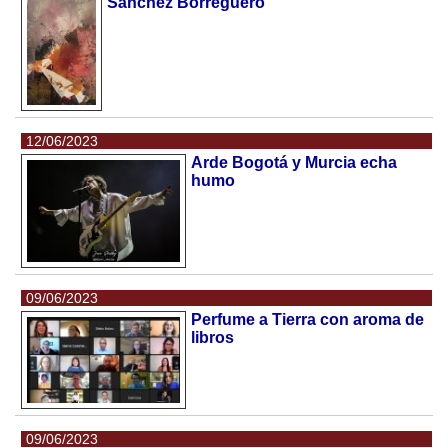
Sánchez Borreguero
12/06/2023
Arde Bogotá y Murcia echa
humo
09/06/2023
Perfume a Tierra con aroma de
libros
09/06/2023