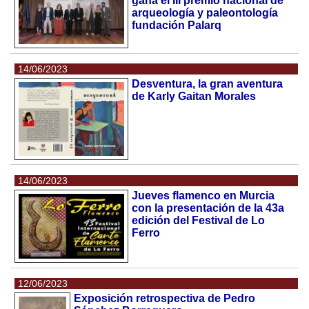
gana el III premio nacional de
arqueología y paleontología
fundación Palarq
14/06/2023
Desventura, la gran aventura
de Karly Gaitan Morales
14/06/2023
Jueves flamenco en Murcia
con la presentación de la 43a
edición del Festival de Lo
Ferro
12/06/2023
Exposición retrospectiva de Pedro