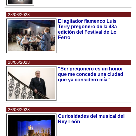
28/06/2023
El agitador flamenco Luis
Terry pregonero de la 43a
edición del Festival de Lo
Ferro
28/06/2023
"Ser pregonero es un honor
que me concede una ciudad
que ya considero mía"
26/06/2023
Curiosidades del musical del
Rey León