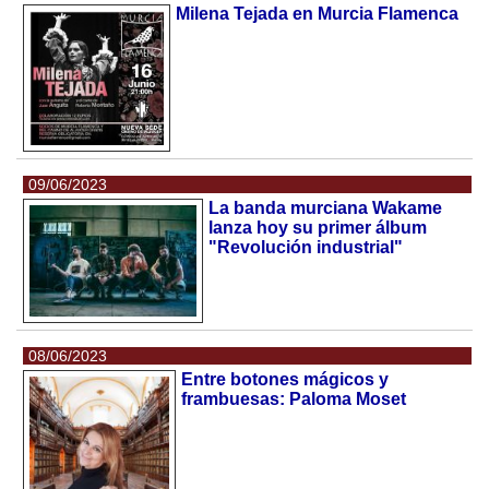
Milena Tejada en Murcia Flamenca
09/06/2023
La banda murciana Wakame
lanza hoy su primer álbum
"Revolución industrial"
08/06/2023
Entre botones mágicos y
frambuesas: Paloma Moset