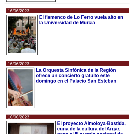
16/06/2023
El flamenco de Lo Ferro vuela alto en
la Universidad de Murcia
16/06/2023
La Orquesta Sinfónica de la Región
ofrece un concierto gratuito este
domingo en el Palacio San Esteban
16/06/2023
El proyecto Almoloya-Bastida,
cuna de la cultura del Argar,