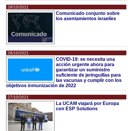
28/10/2021
Comunicado conjunto sobre
los asentamientos israelíes
28/10/2021
COVID-19: se necesita una
acción urgente ahora para
garantizar un suministro
suficiente de jeringuillas para
las vacunas y cumplir con los
objetivos inmunización de 2022
27/10/2021
La UCAM viajará por Europa
con ESP Solutions