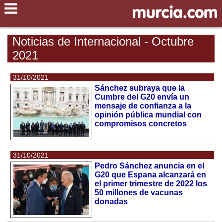
Noticias de Internacional - Octubre
2021
31/10/2021
Sánchez subraya que la
Cumbre del G20 envía un
mensaje de confianza a la
opinión pública mundial con
compromisos concretos
31/10/2021
Pedro Sánchez anuncia en el
G20 que Espana alcanzará en
el primer trimestre de 2022 los
50 millones de vacunas
donadas