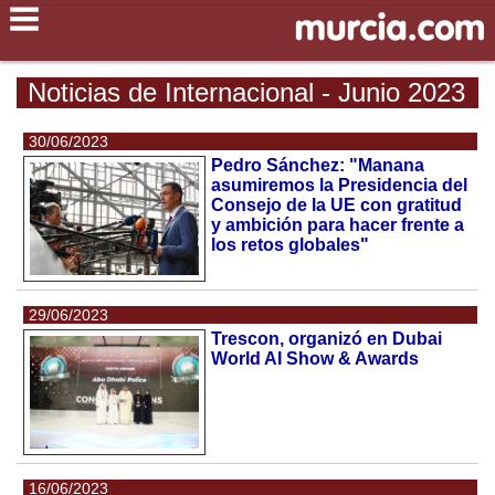
Noticias de Internacional - Junio 2023
30/06/2023
Pedro Sánchez: "Manana
asumiremos la Presidencia del
Consejo de la UE con gratitud
y ambición para hacer frente a
los retos globales"
29/06/2023
Trescon, organizó en Dubai
World AI Show & Awards
16/06/2023