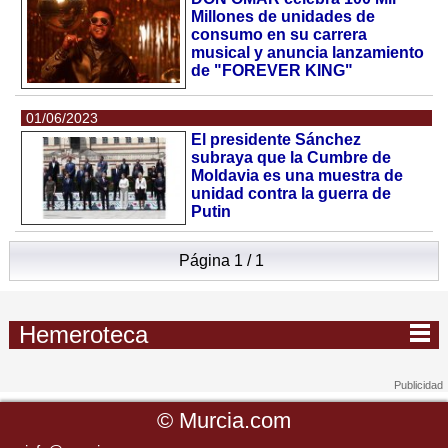
Millones de unidades de
consumo en su carrera
musical y anuncia lanzamiento
de "FOREVER KING"
01/06/2023
El presidente Sánchez
subraya que la Cumbre de
Moldavia es una muestra de
unidad contra la guerra de
Putin
Página 1 / 1
Hemeroteca
©
Murcia.com