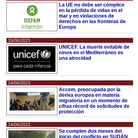
La UE no debe ser cómplice
en la pérdida de vidas en el
mar y en violaciones de
derechos en las fronteras de
Europa
15/06/2023
UNICEF. La muerte evitable de
ninos en el Mediterráneo es
una atrocidad
14/06/2023
Accem, preocupada por la
deriva europea en materia
migratoria en un momento de
cifras récord de solicitudes de
protección
14/06/2023
Se cumplen dos meses del
inicio del conflicto en SUDÁN