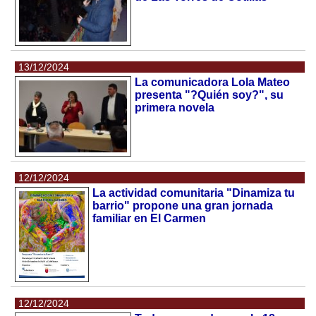
13/12/2024
La comunicadora Lola Mateo
presenta "?Quién soy?", su
primera novela
12/12/2024
La actividad comunitaria "Dinamiza tu
barrio" propone una gran jornada
familiar en El Carmen
12/12/2024