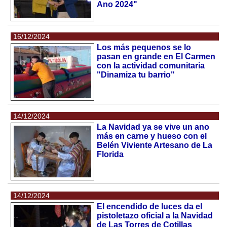
Ano 2024"
16/12/2024
Los más pequenos se lo
pasan en grande en El Carmen
con la actividad comunitaria
"Dinamiza tu barrio"
14/12/2024
La Navidad ya se vive un ano
más en carne y hueso con el
Belén Viviente Artesano de La
Florida
14/12/2024
El encendido de luces da el
pistoletazo oficial a la Navidad
de Las Torres de Cotillas