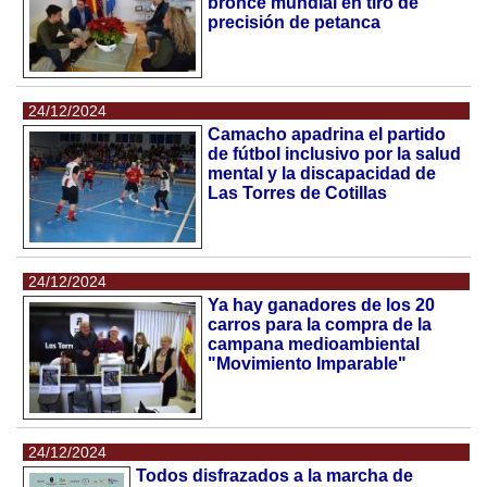
bronce mundial en tiro de
precisión de petanca
24/12/2024
Camacho apadrina el partido
de fútbol inclusivo por la salud
mental y la discapacidad de
Las Torres de Cotillas
24/12/2024
Ya hay ganadores de los 20
carros para la compra de la
campana medioambiental
"Movimiento Imparable"
24/12/2024
Todos disfrazados a la marcha de