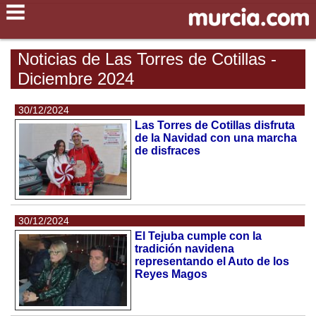
Noticias de Las Torres de Cotillas -
Diciembre 2024
30/12/2024
Las Torres de Cotillas disfruta
de la Navidad con una marcha
de disfraces
30/12/2024
El Tejuba cumple con la
tradición navidena
representando el Auto de los
Reyes Magos