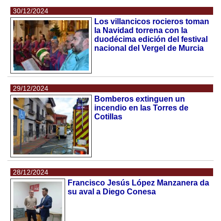
30/12/2024
Los villancicos rocieros toman
la Navidad torrena con la
duodécima edición del festival
nacional del Vergel de Murcia
29/12/2024
Bomberos extinguen un
incendio en las Torres de
Cotillas
28/12/2024
Francisco Jesús López Manzanera da
su aval a Diego Conesa