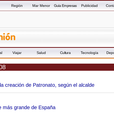
Región
Mar Menor
Guía Empresas
Publicidad
Cont
al
Viajar
Salud
Cultura
Tecnología
Depo
08
la creación de Patronato, según el alcalde
ble más grande de España