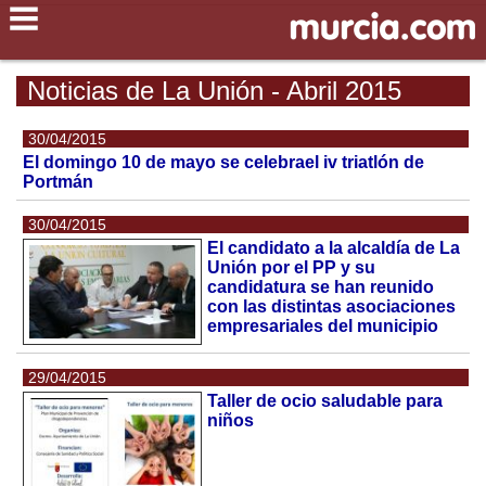
Noticias de La Unión - Abril 2015
30/04/2015
El domingo 10 de mayo se celebrael iv triatlón de
Portmán
30/04/2015
El candidato a la alcaldía de La
Unión por el PP y su
candidatura se han reunido
con las distintas asociaciones
empresariales del municipio
29/04/2015
Taller de ocio saludable para
niños