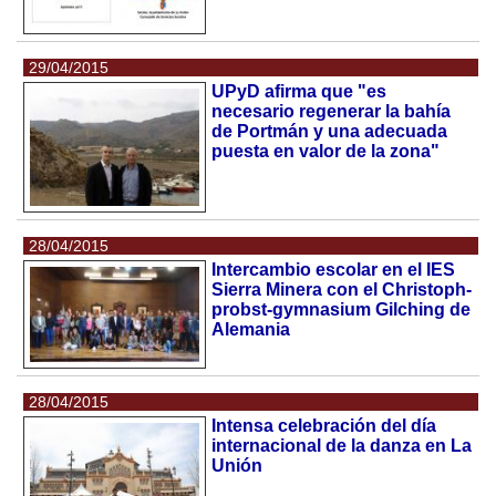
29/04/2015
UPyD afirma que "es
necesario regenerar la bahía
de Portmán y una adecuada
puesta en valor de la zona"
28/04/2015
Intercambio escolar en el IES
Sierra Minera con el Christoph-
probst-gymnasium Gilching de
Alemania
28/04/2015
Intensa celebración del día
internacional de la danza en La
Unión