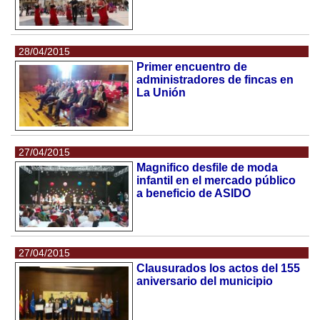
28/04/2015
Primer encuentro de
administradores de fincas en
La Unión
27/04/2015
Magnifico desfile de moda
infantil en el mercado público
a beneficio de ASIDO
27/04/2015
Clausurados los actos del 155
aniversario del municipio