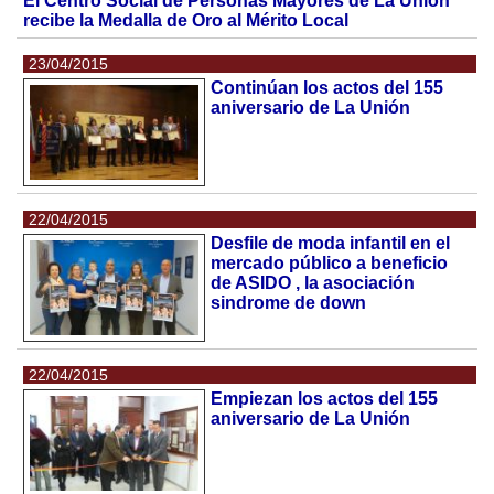
El Centro Social de Personas Mayores de La Unión
recibe la Medalla de Oro al Mérito Local
23/04/2015
Continúan los actos del 155
aniversario de La Unión
22/04/2015
Desfile de moda infantil en el
mercado público a beneficio
de ASIDO , la asociación
sindrome de down
22/04/2015
Empiezan los actos del 155
aniversario de La Unión