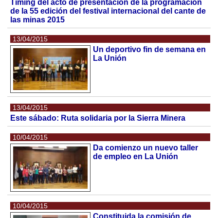
Timing del acto de presentación de la programación
de la 55 edición del festival internacional del cante de
las minas 2015
13/04/2015
Un deportivo fin de semana en
La Unión
13/04/2015
Este sábado: Ruta solidaria por la Sierra Minera
10/04/2015
Da comienzo un nuevo taller
de empleo en La Unión
10/04/2015
Constituida la comisión de