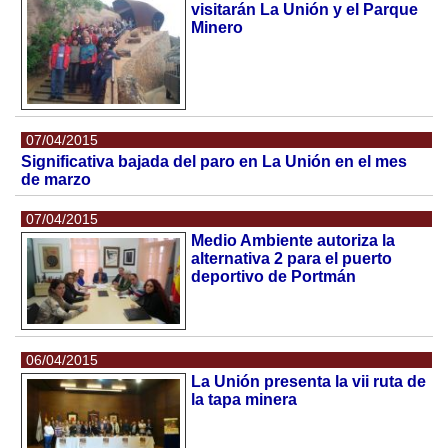
visitarán La Unión y el Parque
Minero
07/04/2015
Significativa bajada del paro en La Unión en el mes
de marzo
07/04/2015
Medio Ambiente autoriza la
alternativa 2 para el puerto
deportivo de Portmán
06/04/2015
La Unión presenta la vii ruta de
la tapa minera