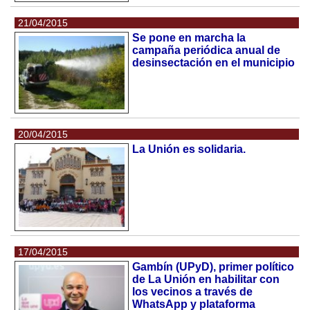
21/04/2015
Se pone en marcha la
campaña periódica anual de
desinsectación en el municipio
20/04/2015
La Unión es solidaria.
17/04/2015
Gambín (UPyD), primer político
de La Unión en habilitar con
los vecinos a través de
WhatsApp y plataforma