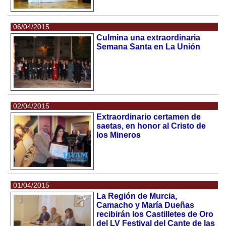
06/04/2015
Culmina una extraordinaria
Semana Santa en La Unión
02/04/2015
Extraordinario certamen de
saetas, en honor al Cristo de
los Mineros
01/04/2015
La Región de Murcia,
Camacho y María Dueñas
recibirán los Castilletes de Oro
del LV Festival del Cante de las