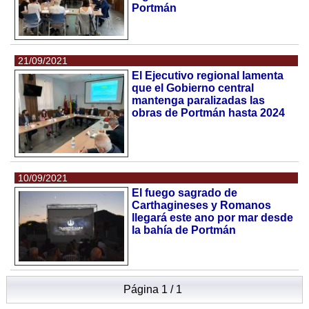
Portmán
21/09/2021
El Ejecutivo regional lamenta
que el Gobierno central
mantenga paralizadas las
obras de Portmán hasta 2024
10/09/2021
El fuego sagrado de
Carthagineses y Romanos
llegará este ano por mar desde
la bahía de Portmán
Página 1 / 1