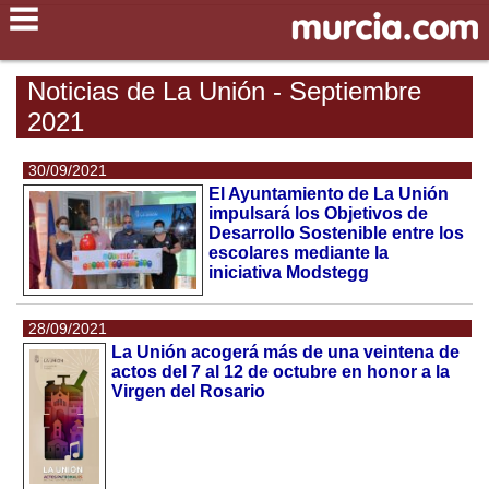
Noticias de La Unión - Septiembre
2021
30/09/2021
El Ayuntamiento de La Unión
impulsará los Objetivos de
Desarrollo Sostenible entre los
escolares mediante la
iniciativa Modstegg
28/09/2021
La Unión acogerá más de una veintena de
actos del 7 al 12 de octubre en honor a la
Virgen del Rosario