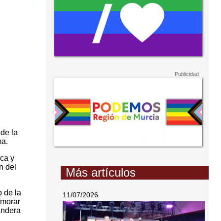
de la
ma.
ca y
n del
Más artículos
 de la
11/07/2026
emorar
andera