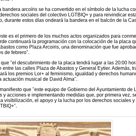
a bandera arcoíris se ha convertido en el símbolo de la lucha co
 derechos sociales del colectivo LGTBIQ+ y para reivindicar est
vo, durante estos días ondeará la bandera en el balcón de la Ca
este es el primero de los muchos actos organizados para conm
arde continuará la programación con la colocación de la placa q
Abastos como Plaza Arcoiris, una denominación que fue aproba
s de febrero".
que "el descubrimiento de la placa tendrá lugar a las 20:00 hor
entre las calles Plaza de Abastos y General Eytier. Además, tra
ará los premios Lor+ al feminismo, igualdad y derechos human
a actuación musical de David Alma".
manifiesto que "este equipo de Gobierno del Ayuntamiento de 
vas y acciones e implementando medidas que, por primera vez, s
la visibilización, el apoyo y la lucha por los derechos sociales y
GTBIQ+".