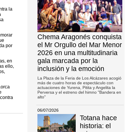
ntra la
a
sa
emorar
Chema Aragonés conquista
ue
el Mr Orgullo del Mar Menor
da por
2026 en una multitudinaria
gala marcada por la
as, en
s ello,
inclusión y la emoción
os,
La Plaza de la Feria de Los Alcázares acogió
más de cuatro horas de espectáculo con
Lorca
actuaciones de Yurena, Pitita y Angelita la
e
Perversa y el estreno del himno "Bandera en
alto"
 contra
06/07/2026
Totana hace
historia: el