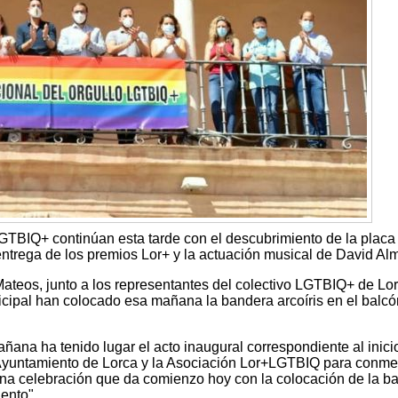
LGTBIQ+ continúan esta tarde con el descubrimiento de la placa 
a entrega de los premios Lor+ y la actuación musical de David Al
Mateos, junto a los representantes del colectivo LGTBIQ+ de Lor
ipal han colocado esa mañana la bandera arcoíris en el balcó
ana ha tenido lugar el acto inaugural correspondiente al inicio
Ayuntamiento de Lorca y la Asociación Lor+LGTBIQ para conm
 una celebración que da comienzo hoy con la colocación de la b
ento".