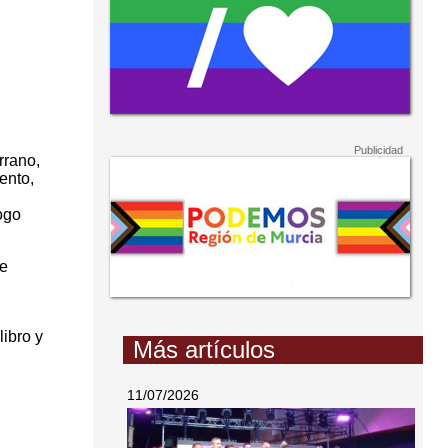
rrano,
ento,
ogo
se
libro y
Más artículos
11/07/2026