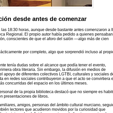
ción desde antes de comenzar
a las 18:30 horas, aunque desde bastante antes comenzaron a l
ioteca Regional. El propio autor había pedido a quienes pensaban
ción, conscientes de que el aforo del salón —algo más de cien
rácticamente por completo, algo que sorprendió incluso al propi
ente tenía dudas sobre el alcance que podía tener el evento,
imera obra literaria. Sin embargo, la difusión en medios de
 apoyo de diferentes colectivos LGTBI, culturales y sociales d
a en redes sociales contribuyeron a que el acto se convirtiera 
más concurridas del espacio en los últimos meses.
personal de la propia biblioteca destacó que no siempre es habit
en presentaciones de libros.
amiliares, amigos, personas del ámbito cultural murciano, segu
ambién lectores que acudieron movidos por la curiosidad que