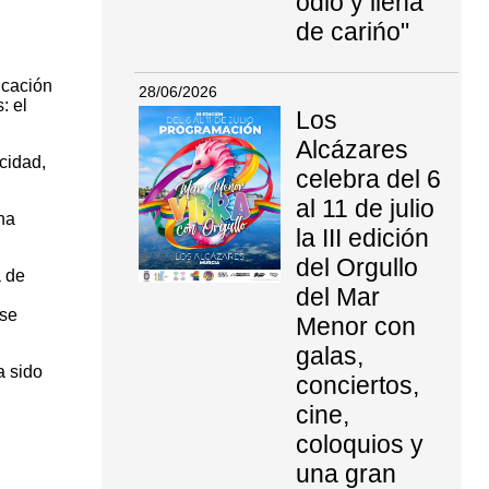
odio y llena
de carińo"
icación
28/06/2026
: el
Los
Alcázares
cidad,
celebra del 6
al 11 de julio
ha
la III edición
del Orgullo
a de
del Mar
ese
Menor con
galas,
a sido
conciertos,
cine,
coloquios y
una gran