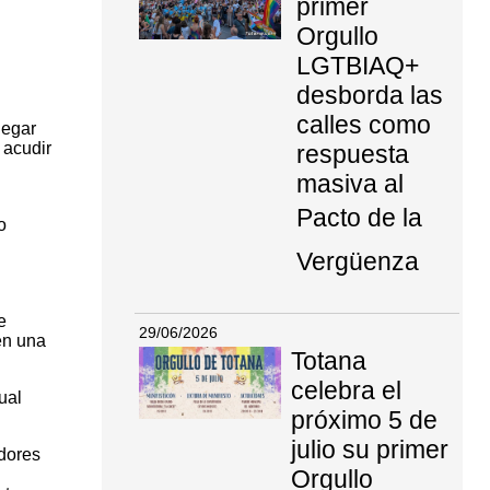
primer
Orgullo
LGTBIAQ+
desborda las
calles como
legar
 acudir
respuesta
masiva al
Pacto de la
o
Vergüenza
e
29/06/2026
en una
Totana
celebra el
ual
próximo 5 de
julio su primer
idores
Orgullo