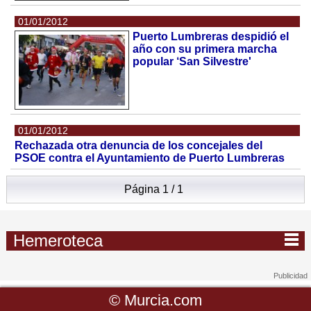
01/01/2012
Puerto Lumbreras despidió el
año con su primera marcha
popular ‘San Silvestre'
01/01/2012
Rechazada otra denuncia de los concejales del
PSOE contra el Ayuntamiento de Puerto Lumbreras
Página 1 / 1
Hemeroteca
©
Murcia.com