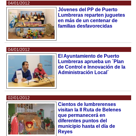
04/01/2012
Jóvenes del PP de Puerto
Lumbreras reparten juguetes
en más de un centenar de
familias desfavorecidas
04/01/2012
El Ayuntamiento de Puerto
Lumbreras aprueba un ´Plan
de Control e Innovación de la
Administración Local´
02/01/2012
Cientos de lumbrerenses
visitan la II Ruta de Belenes
que permanecerá en
diferentes puntos del
municipio hasta el día de
Reyes