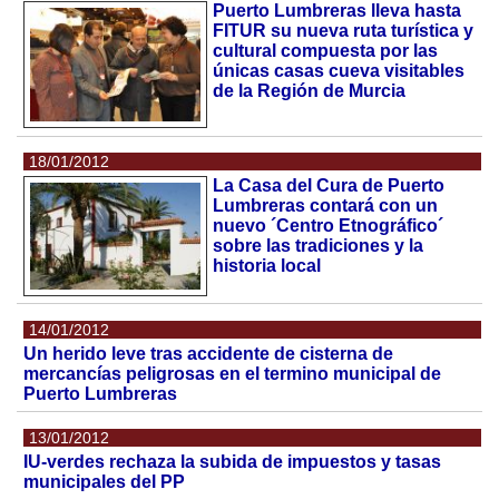
Puerto Lumbreras lleva hasta
FITUR su nueva ruta turística y
cultural compuesta por las
únicas casas cueva visitables
de la Región de Murcia
18/01/2012
La Casa del Cura de Puerto
Lumbreras contará con un
nuevo ´Centro Etnográfico´
sobre las tradiciones y la
historia local
14/01/2012
Un herido leve tras accidente de cisterna de
mercancías peligrosas en el termino municipal de
Puerto Lumbreras
13/01/2012
IU-verdes rechaza la subida de impuestos y tasas
municipales del PP