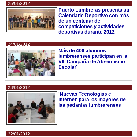
25/01/2012
Puerto Lumbreras presenta su
Calendario Deportivo con más
de un centenar de
competiciones y actividades
deportivas durante 2012
24/01/2012
Más de 400 alumnos
lumbrerenses participan en la
VII 'Campaña de Absentismo
Escolar'
23/01/2012
'Nuevas Tecnologías e
Internet' para los mayores de
las pedanías lumbrerenses
22/01/2012