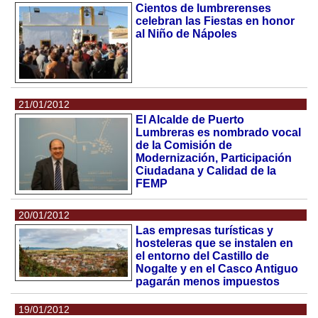
Cientos de lumbrerenses
celebran las Fiestas en honor
al Niño de Nápoles
21/01/2012
El Alcalde de Puerto
Lumbreras es nombrado vocal
de la Comisión de
Modernización, Participación
Ciudadana y Calidad de la
FEMP
20/01/2012
Las empresas turísticas y
hosteleras que se instalen en
el entorno del Castillo de
Nogalte y en el Casco Antiguo
pagarán menos impuestos
19/01/2012