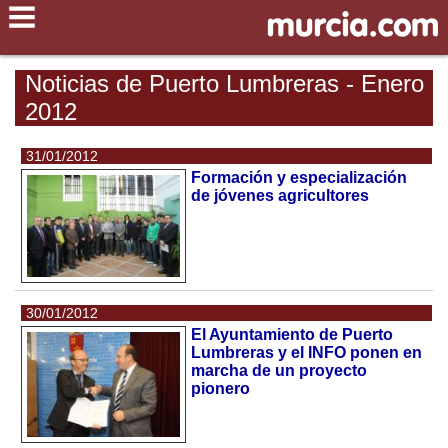
Noticias de Puerto Lumbreras - Enero
2012
31/01/2012
Formación y especialización
de jóvenes agricultores
30/01/2012
El Ayuntamiento de Puerto
Lumbreras y el INFO ponen en
marcha de un proyecto
pionero