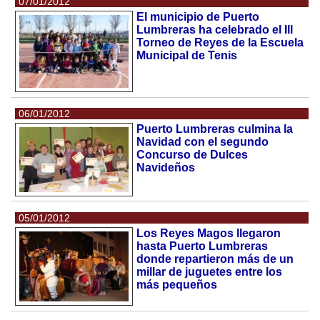
07/01/2012
El municipio de Puerto
Lumbreras ha celebrado el III
Torneo de Reyes de la Escuela
Municipal de Tenis
06/01/2012
Puerto Lumbreras culmina la
Navidad con el segundo
Concurso de Dulces
Navideños
05/01/2012
Los Reyes Magos llegaron
hasta Puerto Lumbreras
donde repartieron más de un
millar de juguetes entre los
más pequeños