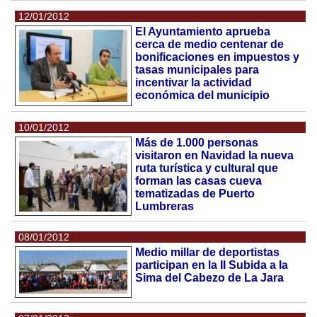
12/01/2012
El Ayuntamiento aprueba
cerca de medio centenar de
bonificaciones en impuestos y
tasas municipales para
incentivar la actividad
económica del municipio
10/01/2012
Más de 1.000 personas
visitaron en Navidad la nueva
ruta turística y cultural que
forman las casas cueva
tematizadas de Puerto
Lumbreras
08/01/2012
Medio millar de deportistas
participan en la II Subida a la
Sima del Cabezo de La Jara