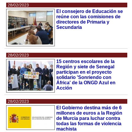
28/02/2023
El consejero de Educación se
reúne con las comisiones de
directores de Primaria y
Secundaria
28/02/2023
15 centros escolares de la
Región y siete de Senegal
participan en el proyecto
solidario 'Sonriendo con
África' de la ONGD Azul en
Acción
28/02/2023
El Gobierno destina más de 6
millones de euros a la Región
de Murcia para luchar contra
todas las formas de violencia
machista