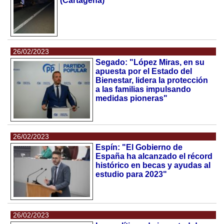
(Cartagena)
26/02/2023
Segado: "López Miras, en su
apuesta por el Estado del
Bienestar, lidera la protección
a las familias impulsando
medidas pioneras"
26/02/2023
Espín: "El Gobierno de
España ha alcanzado el récord
histórico en becas y ayudas al
estudio para 2023"
26/02/2023