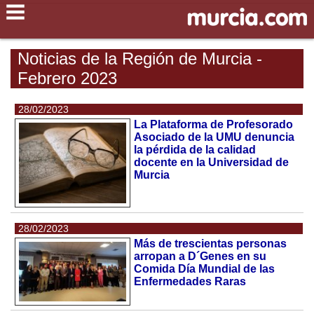
Noticias de la Región de Murcia -
Febrero 2023
28/02/2023
La Plataforma de Profesorado
Asociado de la UMU denuncia
la pérdida de la calidad
docente en la Universidad de
Murcia
28/02/2023
Más de trescientas personas
arropan a D´Genes en su
Comida Día Mundial de las
Enfermedades Raras