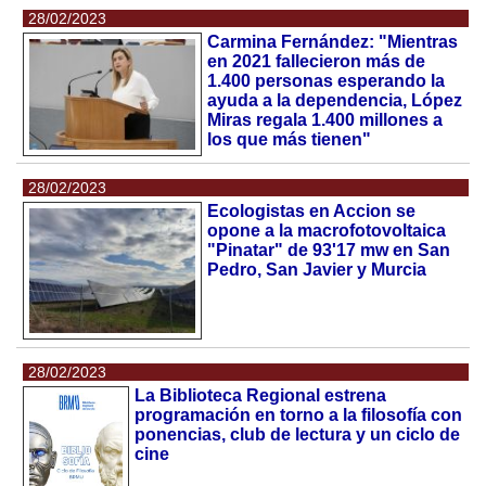
28/02/2023
Carmina Fernández: "Mientras
en 2021 fallecieron más de
1.400 personas esperando la
ayuda a la dependencia, López
Miras regala 1.400 millones a
los que más tienen"
28/02/2023
Ecologistas en Accion se
opone a la macrofotovoltaica
"Pinatar" de 93'17 mw en San
Pedro, San Javier y Murcia
28/02/2023
La Biblioteca Regional estrena
programación en torno a la filosofía con
ponencias, club de lectura y un ciclo de
cine