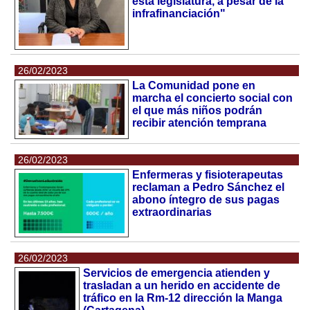
esta legislatura, a pesar de la
infrafinanciación"
26/02/2023
La Comunidad pone en
marcha el concierto social con
el que más niños podrán
recibir atención temprana
26/02/2023
Enfermeras y fisioterapeutas
reclaman a Pedro Sánchez el
abono íntegro de sus pagas
extraordinarias
26/02/2023
Servicios de emergencia atienden y
trasladan a un herido en accidente de
tráfico en la Rm-12 dirección la Manga