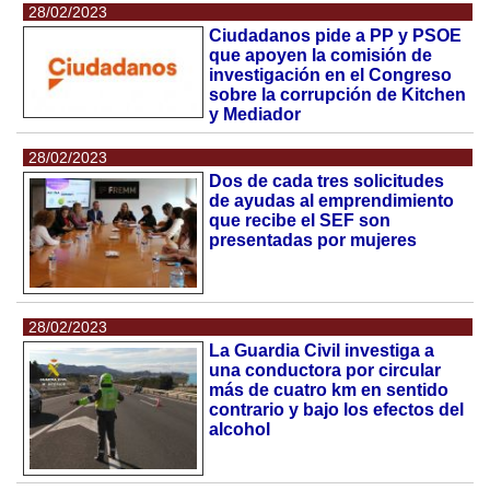
28/02/2023
Ciudadanos pide a PP y PSOE
que apoyen la comisión de
investigación en el Congreso
sobre la corrupción de Kitchen
y Mediador
28/02/2023
Dos de cada tres solicitudes
de ayudas al emprendimiento
que recibe el SEF son
presentadas por mujeres
28/02/2023
La Guardia Civil investiga a
una conductora por circular
más de cuatro km en sentido
contrario y bajo los efectos del
alcohol