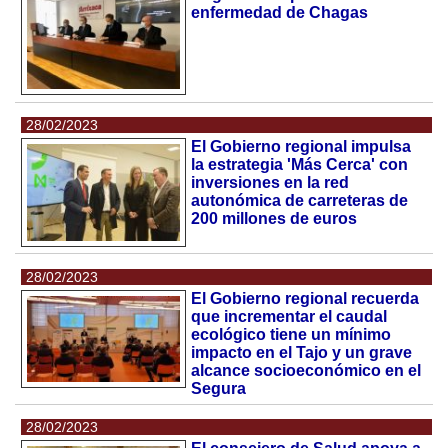
enfermedad de Chagas
28/02/2023
El Gobierno regional impulsa
la estrategia 'Más Cerca' con
inversiones en la red
autonómica de carreteras de
200 millones de euros
28/02/2023
El Gobierno regional recuerda
que incrementar el caudal
ecológico tiene un mínimo
impacto en el Tajo y un grave
alcance socioeconómico en el
Segura
28/02/2023