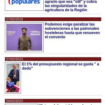
agrario que sea "útil" y cubra
las singularidades de la
agricultura de la Región
27/02/2023
Podemos exige paralizar las
subvenciones a las patronales
hosteleras hasta que renueven
el convenio
27/02/2023
El 1% del presupuesto regional se gasta " a
dedo"
26/02/2023