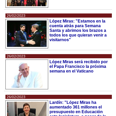
26/02/2023
López Miras: "Estamos en la
cuenta atrás para Semana
Santa y abrimos los brazos a
todos los que quieran venir a
visitarnos"
26/02/2023
López Miras será recibido por
el Papa Francisco la próxima
semana en el Vaticano
26/02/2023
Lardín: "López Miras ha
aumentado 361 millones el
presupuesto en Educación