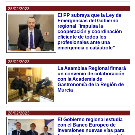
28/02/2023
El PP subraya que la Ley de
Emergencias del Gobierno
regional "impulsa la
cooperación y coordinación
eficiente de todos los
profesionales ante una
emergencia o catástrofe"
28/02/2023
La Asamblea Regional firmará
un convenio de colaboración
con la Academia de
Gastronomía de la Región de
Murcia
28/02/2023
El Gobierno regional estudia
con el Banco Europeo de
Inversiones nuevas vías para