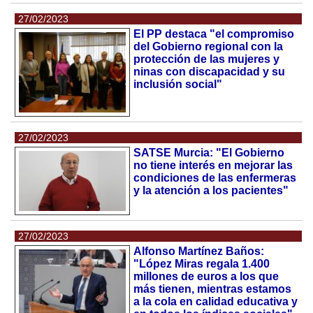
27/02/2023
El PP destaca "el compromiso
del Gobierno regional con la
protección de las mujeres y
ninas con discapacidad y su
inclusión social"
27/02/2023
SATSE Murcia: "El Gobierno
no tiene interés en mejorar las
condiciones de las enfermeras
y la atención a los pacientes"
27/02/2023
Alfonso Martínez Baños:
"López Miras regala 1.400
millones de euros a los que
más tienen, mientras estamos
a la cola en calidad educativa y