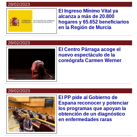
28/02/2023
El Ingreso Mínimo Vital ya
alcanza a más de 20.800
hogares y 65.652 beneficiarios
en la Región de Murcia
28/02/2023
El Centro Párraga acoge el
nuevo espectáculo de la
coreógrafa Carmen Werner
28/02/2023
El PP pide al Gobierno de
Espana reconocer y potenciar
los programas que apoyan la
obtención de un diagnóstico
en enfermedades raras