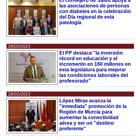
El consejero de Salud apoya a
las asociaciones de personas
con diabetes en la celebración
del Día regional de esta
patología
28/02/2023
El PP destaca "la inversión
récord en educación y el
incremento en 160 millones en
esta legislatura para mejorar
las condiciones laborales del
profesorado"
28/02/2023
López Miras avanza la
"inmediata" promoción de la
Región de Murcia para
aumentar la conectividad
aérea y ser un "destino
preferente"