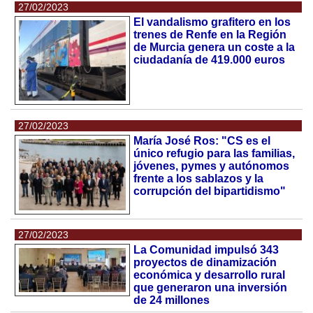
27/02/2023
El vandalismo grafitero en los
trenes de Renfe en la Región
de Murcia genera un coste a la
ciudadanía de 419.000 euros
27/02/2023
María José Ros: "CS es el
único refugio para las familias,
jóvenes, pymes y autónomos
frente a los sablazos y la
corrupción del bipartidismo"
27/02/2023
La Comunidad impulsó 343
proyectos de dinamización
económica y desarrollo rural
que generaron una inversión
de 24 millones