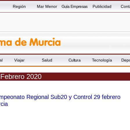
Región
Mar Menor
Guía Empresas
Publicidad
Cont
al
Viajar
Salud
Cultura
Tecnología
Depo
 Febrero 2020
mpeonato Regional Sub20 y Control 29 febrero
cia