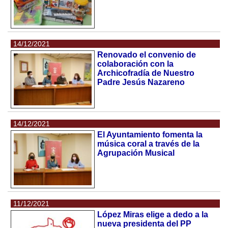
14/12/2021
Renovado el convenio de
colaboración con la
Archicofradía de Nuestro
Padre Jesús Nazareno
14/12/2021
El Ayuntamiento fomenta la
música coral a través de la
Agrupación Musical
11/12/2021
López Miras elige a dedo a la
nueva presidenta del PP