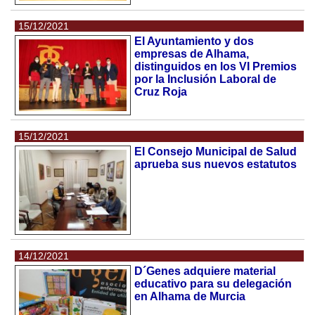
15/12/2021
El Ayuntamiento y dos
empresas de Alhama,
distinguidos en los VI Premios
por la Inclusión Laboral de
Cruz Roja
15/12/2021
El Consejo Municipal de Salud
aprueba sus nuevos estatutos
14/12/2021
D´Genes adquiere material
educativo para su delegación
en Alhama de Murcia