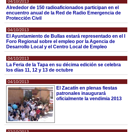
04/10/2013
Alrededor de 150 radioaficionados participan en el
encuentro anual de la Red de Radio Emergencia de
Protección Civil
04/10/2013
El Ayuntamiento de Bullas estará representado en el I
Foro Regional sobre el empleo por la Agencia de
Desarrollo Local y el Centro Local de Empleo
04/10/2013
La Feria de la Tapa en su décima edición se celebra
los días 11, 12 y 13 de octubre
04/10/2013
El Zacatín en plenas fiestas
patronales inaugurará
oficialmente la vendimia 2013
02/10/2013