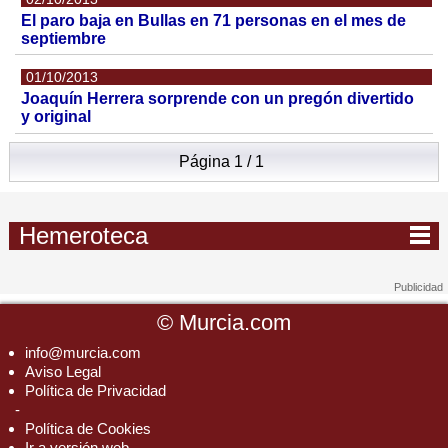
El paro baja en Bullas en 71 personas en el mes de
septiembre
01/10/2013
Joaquín Herrera sorprende con un pregón divertido
y original
Página 1 / 1
Hemeroteca
©
Murcia.com
info@murcia.com
Aviso Legal
Política de Privacidad
-
Política de Cookies
Ir a versión web