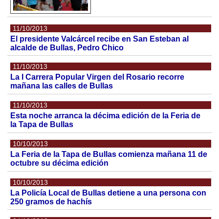
11/10/2013
El presidente Valcárcel recibe en San Esteban al
alcalde de Bullas, Pedro Chico
11/10/2013
La I Carrera Popular Virgen del Rosario recorre
mañana las calles de Bullas
11/10/2013
Esta noche arranca la décima edición de la Feria de
la Tapa de Bullas
10/10/2013
La Feria de la Tapa de Bullas comienza mañana 11 de
octubre su décima edición
10/10/2013
La Policía Local de Bullas detiene a una persona con
250 gramos de hachís