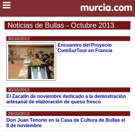
Noticias de Bullas - Octubre 2013
30/10/2013
Encuentro del Proyecto
ComSurTour en Francia
30/10/2013
El Zacatín de noviembre dedicado a la demostración
artesanal de elaboración de queso fresco
29/10/2013
Don Juan Tenorio en la Casa de Cultura de Bullas el
8 de noviembre