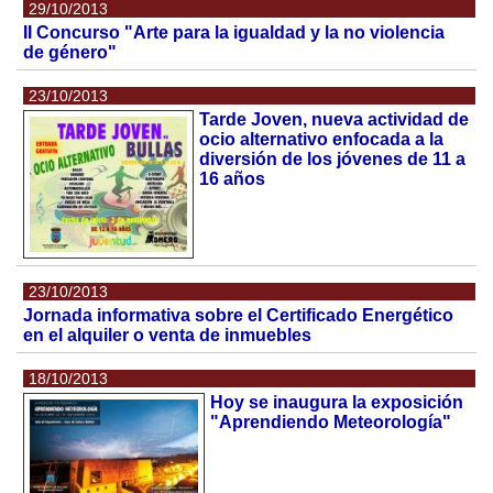
29/10/2013
II Concurso "Arte para la igualdad y la no violencia
de género"
23/10/2013
Tarde Joven, nueva actividad de
ocio alternativo enfocada a la
diversión de los jóvenes de 11 a
16 años
23/10/2013
Jornada informativa sobre el Certificado Energético
en el alquiler o venta de inmuebles
18/10/2013
Hoy se inaugura la exposición
"Aprendiendo Meteorología"