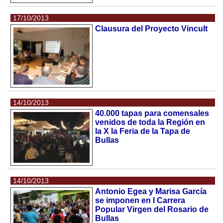
17/10/2013
Clausura del Proyecto Vincult
14/10/2013
40.000 tapas para comensales
venidos de toda la Región en
la X la Feria de la Tapa de
Bullas
14/10/2013
Antonio Egea y Marisa García
se imponen en I Carrera
Popular Virgen del Rosario de
Bullas