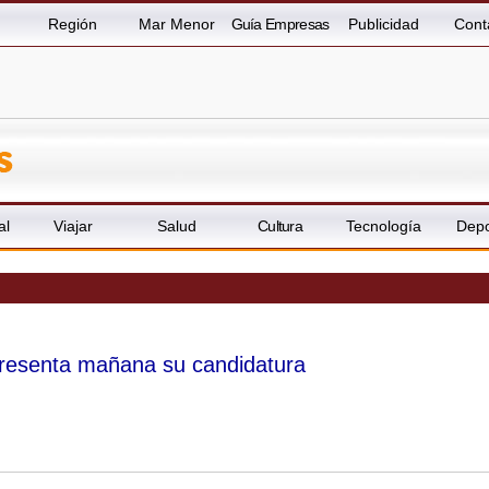
Región
Mar Menor
Guía Empresas
Publicidad
Cont
al
Viajar
Salud
Cultura
Tecnología
Depo
presenta mañana su candidatura