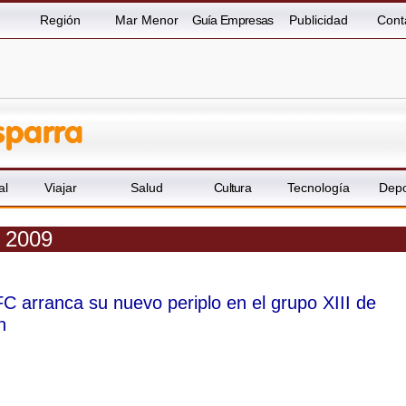
Región
Mar Menor
Guía Empresas
Publicidad
Cont
al
Viajar
Salud
Cultura
Tecnología
Depo
o 2009
FC arranca su nuevo periplo en el grupo XIII de
n