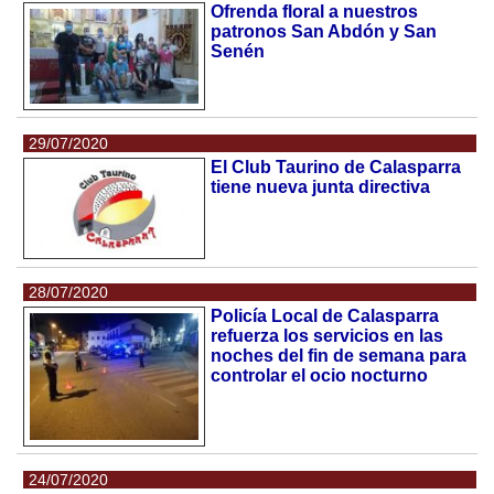
Ofrenda floral a nuestros
patronos San Abdón y San
Senén
29/07/2020
El Club Taurino de Calasparra
tiene nueva junta directiva
28/07/2020
Policía Local de Calasparra
refuerza los servicios en las
noches del fin de semana para
controlar el ocio nocturno
24/07/2020