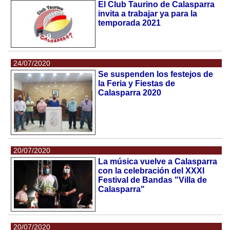
El Club Taurino de Calasparra
invita a trabajar ya para la
temporada 2021
24/07/2020
Se suspenden los festejos de
la Feria y Fiestas de
Calasparra 2020
20/07/2020
La música vuelve a Calasparra
con la celebración del XXXI
Festival de Bandas "Villa de
Calasparra"
20/07/2020