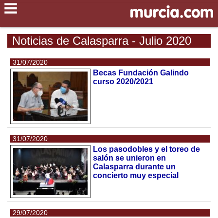
Noticias de Calasparra - Julio 2020
31/07/2020
Becas Fundación Galindo
curso 2020/2021
31/07/2020
Los pasodobles y el toreo de
salón se unieron en
Calasparra durante un
concierto muy especial
29/07/2020