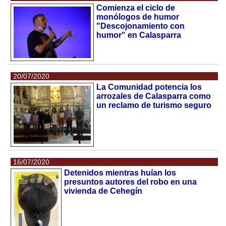
Comienza el ciclo de
monólogos de humor
"Descojonamiento con
humor" en Calasparra
20/07/2020
La Comunidad potencia los
arrozales de Calasparra como
un reclamo de turismo seguro
16/07/2020
Detenidos mientras huían los
presuntos autores del robo en una
vivienda de Cehegín