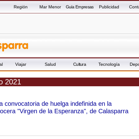
Región
Mar Menor
Guía Empresas
Publicidad
Cont
al
Viajar
Salud
Cultura
Tecnología
Depo
ro 2021
a convocatoria de huelga indefinida en la
rocera "Virgen de la Esperanza", de Calasparra