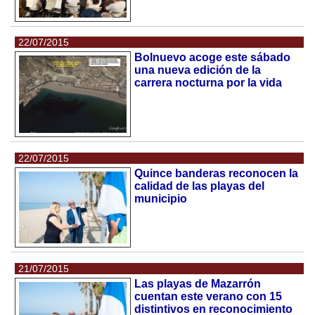
22/07/2015
Bolnuevo acoge este sábado
una nueva edición de la
carrera nocturna por la vida
22/07/2015
Quince banderas reconocen la
calidad de las playas del
municipio
21/07/2015
Las playas de Mazarrón
cuentan este verano con 15
distintivos en reconocimiento