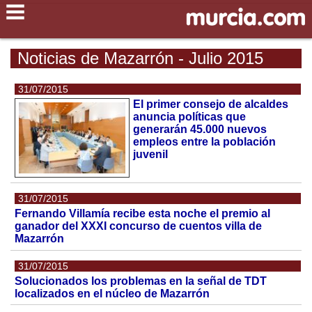
Noticias de Mazarrón - Julio 2015
31/07/2015
El primer consejo de alcaldes
anuncia políticas que
generarán 45.000 nuevos
empleos entre la población
juvenil
31/07/2015
Fernando Villamía recibe esta noche el premio al
ganador del XXXI concurso de cuentos villa de
Mazarrón
31/07/2015
Solucionados los problemas en la señal de TDT
localizados en el núcleo de Mazarrón