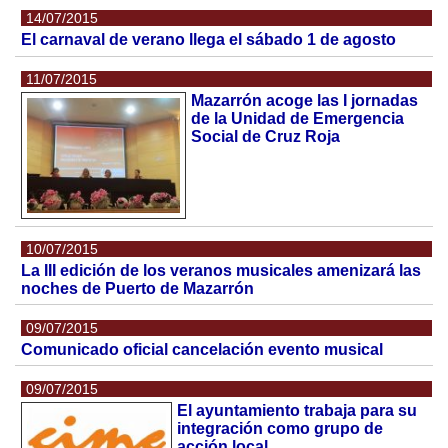
14/07/2015
El carnaval de verano llega el sábado 1 de agosto
11/07/2015
Mazarrón acoge las I jornadas
de la Unidad de Emergencia
Social de Cruz Roja
10/07/2015
La III edición de los veranos musicales amenizará las
noches de Puerto de Mazarrón
09/07/2015
Comunicado oficial cancelación evento musical
09/07/2015
El ayuntamiento trabaja para su
integración como grupo de
acción local