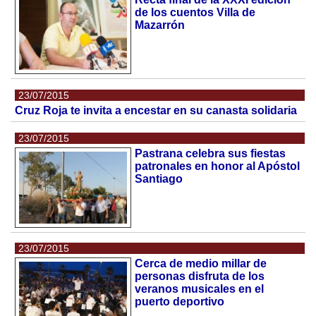
de los cuentos Villa de
Mazarrón
23/07/2015
Cruz Roja te invita a encestar en su canasta solidaria
23/07/2015
Pastrana celebra sus fiestas
patronales en honor al Apóstol
Santiago
23/07/2015
Cerca de medio millar de
personas disfruta de los
veranos musicales en el
puerto deportivo