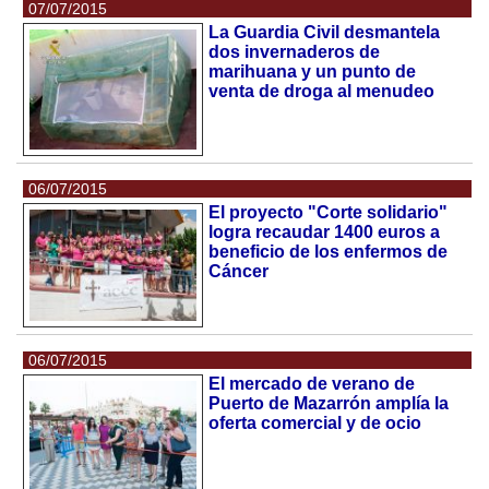
07/07/2015
La Guardia Civil desmantela
dos invernaderos de
marihuana y un punto de
venta de droga al menudeo
06/07/2015
El proyecto "Corte solidario"
logra recaudar 1400 euros a
beneficio de los enfermos de
Cáncer
06/07/2015
El mercado de verano de
Puerto de Mazarrón amplía la
oferta comercial y de ocio