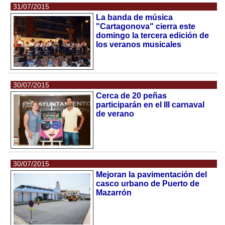
31/07/2015
La banda de música
"Cartagonova" cierra este
domingo la tercera edición de
los veranos musicales
30/07/2015
Cerca de 20 peñas
participarán en el III carnaval
de verano
30/07/2015
Mejoran la pavimentación del
casco urbano de Puerto de
Mazarrón