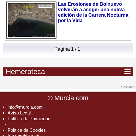
Las Erosiones de Bolnuevo
volverán a acoger una nueva
edición de la Carrera Nocturna
por la Vida
Página 1 / 1
Hemeroteca
©
Murcia.com
info@murcia.com
Aviso Legal
Política de Privacidad
-
Política de Cookies
Ir a versión web