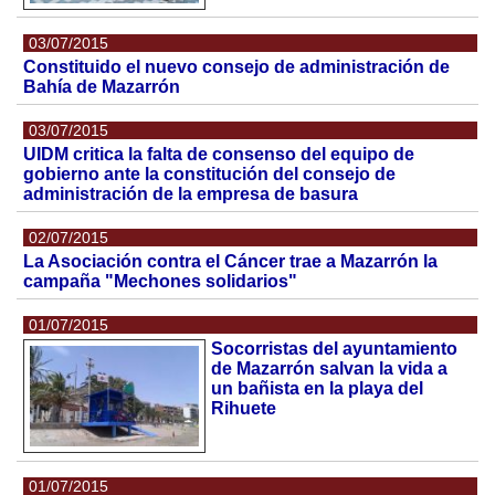
03/07/2015
Constituido el nuevo consejo de administración de
Bahía de Mazarrón
03/07/2015
UIDM critica la falta de consenso del equipo de
gobierno ante la constitución del consejo de
administración de la empresa de basura
02/07/2015
La Asociación contra el Cáncer trae a Mazarrón la
campaña "Mechones solidarios"
01/07/2015
Socorristas del ayuntamiento
de Mazarrón salvan la vida a
un bañista en la playa del
Rihuete
01/07/2015