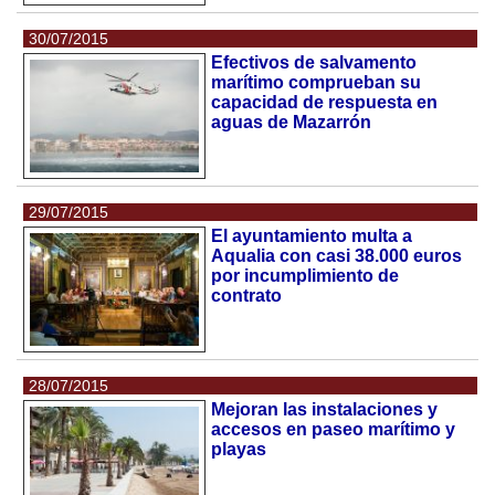
30/07/2015
Efectivos de salvamento
marítimo comprueban su
capacidad de respuesta en
aguas de Mazarrón
29/07/2015
El ayuntamiento multa a
Aqualia con casi 38.000 euros
por incumplimiento de
contrato
28/07/2015
Mejoran las instalaciones y
accesos en paseo marítimo y
playas