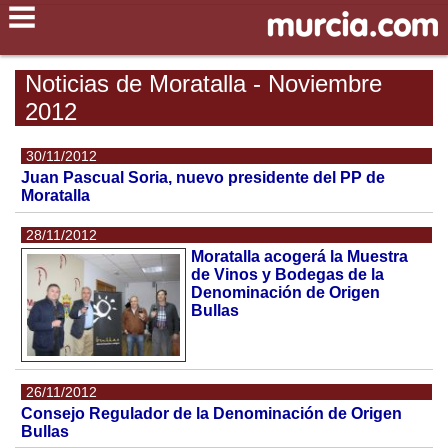
Noticias de Moratalla - Noviembre
2012
30/11/2012
Juan Pascual Soria, nuevo presidente del PP de
Moratalla
28/11/2012
Moratalla acogerá la Muestra
de Vinos y Bodegas de la
Denominación de Origen
Bullas
26/11/2012
Consejo Regulador de la Denominación de Origen
Bullas