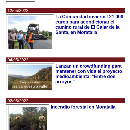
12/05/2022
La Comunidad invierte 121.000
euros para acondicionar el
camino rural de El Calar de la
Santa, en Moratalla
04/05/2022
Lanzan un crowdfunding para
mantener con vida el proyecto
medioambiental "Entre dos
arroyos"
02/05/2022
Incendio forestal en Moratalla