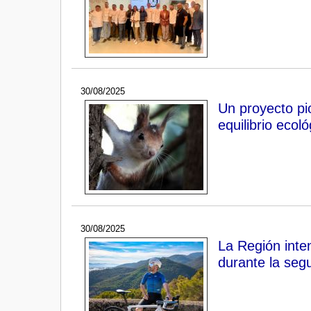
30/08/2025
Un proyecto pio
equilibrio ecol
30/08/2025
La Región inte
durante la seg