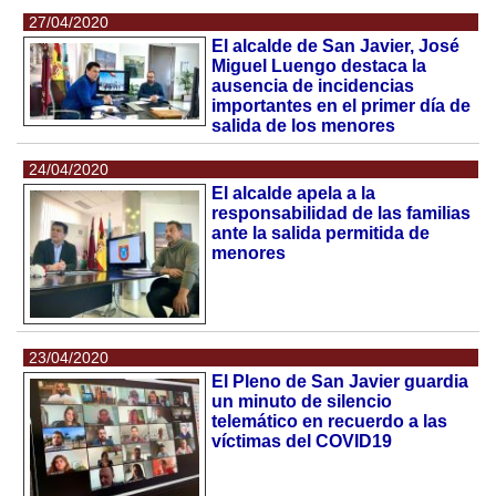
27/04/2020
El alcalde de San Javier, José
Miguel Luengo destaca la
ausencia de incidencias
importantes en el primer día de
salida de los menores
24/04/2020
El alcalde apela a la
responsabilidad de las familias
ante la salida permitida de
menores
23/04/2020
El Pleno de San Javier guardia
un minuto de silencio
telemático en recuerdo a las
víctimas del COVID19