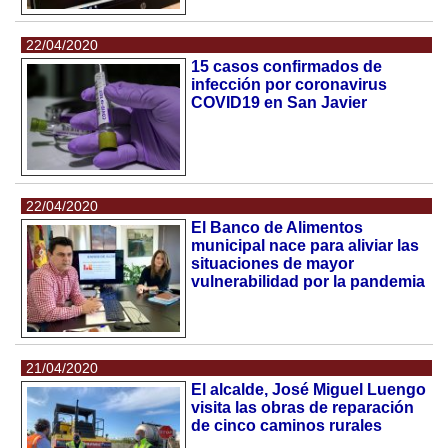
22/04/2020
15 casos confirmados de
infección por coronavirus
COVID19 en San Javier
22/04/2020
El Banco de Alimentos
municipal nace para aliviar las
situaciones de mayor
vulnerabilidad por la pandemia
21/04/2020
El alcalde, José Miguel Luengo
visita las obras de reparación
de cinco caminos rurales