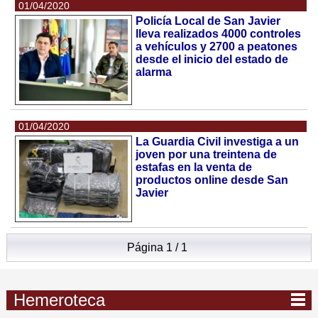
01/04/2020
Policía Local de San Javier
lleva realizados 4000 controles
a vehículos y 2700 a peatones
desde el inicio del estado de
alarma
01/04/2020
La Guardia Civil investiga a un
joven por una treintena de
estafas en la venta de
productos online desde San
Javier
Página 1 / 1
Hemeroteca