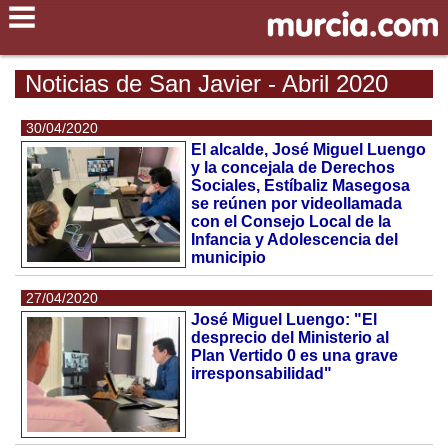
Noticias de San Javier - Abril 2020
30/04/2020
El alcalde, José Miguel Luengo
y la concejala de Derechos
Sociales, Estíbaliz Masegosa
se reúnen por videollamada
con el Consejo Local de la
Infancia y Adolescencia del
municipio
27/04/2020
José Miguel Luengo: "El
desprecio del Ministerio al
Plan Vertido 0 es una grave
irresponsabilidad"