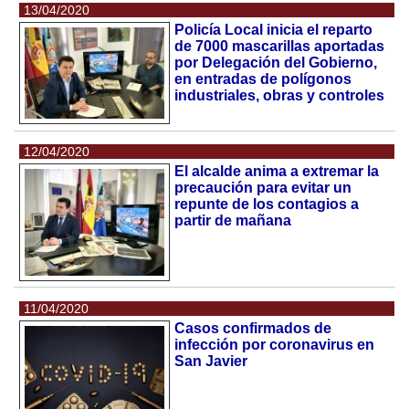
13/04/2020
Policía Local inicia el reparto
de 7000 mascarillas aportadas
por Delegación del Gobierno,
en entradas de polígonos
industriales, obras y controles
12/04/2020
El alcalde anima a extremar la
precaución para evitar un
repunte de los contagios a
partir de mañana
11/04/2020
Casos confirmados de
infección por coronavirus en
San Javier