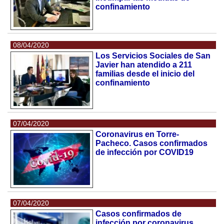
confinamiento
08/04/2020
Los Servicios Sociales de San
Javier han atendido a 211
familias desde el inicio del
confinamiento
07/04/2020
Coronavirus en Torre-
Pacheco. Casos confirmados
de infección por COVID19
07/04/2020
Casos confirmados de
infección por coronavirus