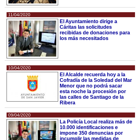
11/04/2020
El Ayuntamiento dirige a
Cáritas las solicitudes
recibidas de donaciones para
los más necesitados
10/04/2020
El Alcalde recuerda hoy a la
Cofradía de la Soledad del Mar
Menor que no podrá sacar
esta noche la procesión por
las calles de Santiago de la
Ribera
09/04/2020
La Policía Local realiza más de
10.000 identificaciones e
impone 350 denuncias por
incumplir las medidas de