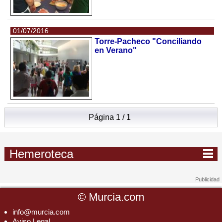
01/07/2016
Torre-Pacheco "Conciliando
en Verano"
Página 1 / 1
Hemeroteca
©
Murcia.com
info@murcia.com
Aviso Legal