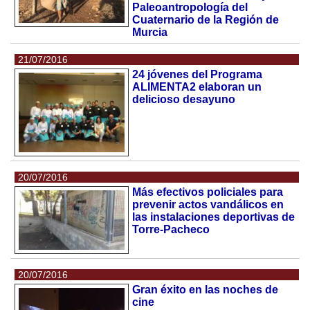
Paleoantropología del
Cuaternario de la Región de
Murcia
21/07/2016
24 jóvenes del Programa
ALIMENTA2 elaboran un
delicioso desayuno
20/07/2016
Más efectivos policiales para
prevenir actos vandálicos en
las instalaciones deportivas de
Torre-Pacheco
20/07/2016
Gran éxito en las noches de
cine