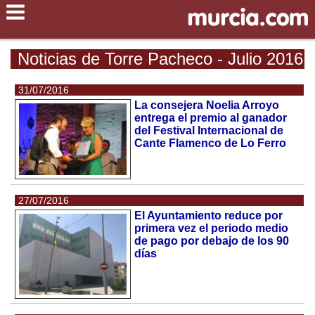
Noticias de Torre Pacheco - Julio 2016
31/07/2016
La consejera Noelia Arroyo
entrega el premio al ganador
del Festival Internacional de
Cante Flamenco de Lo Ferro
27/07/2016
El Ayuntamiento reduce por
primera vez el periodo medio
de pago por debajo de los 90
días