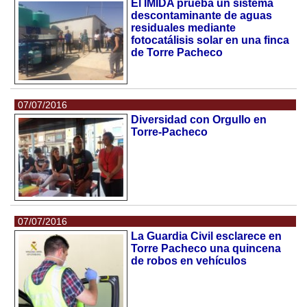
El IMIDA prueba un sistema
descontaminante de aguas
residuales mediante
fotocatálisis solar en una finca
de Torre Pacheco
07/07/2016
Diversidad con Orgullo en
Torre-Pacheco
07/07/2016
La Guardia Civil esclarece en
Torre Pacheco una quincena
de robos en vehículos