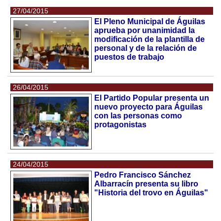
27/04/2015
El Pleno Municipal de Águilas
aprueba por unanimidad la
modificación de la plantilla de
personal y de la relación de
puestos de trabajo
26/04/2015
El Partido Popular presenta un
nuevo proyecto para Águilas
con las personas como
protagonistas
24/04/2015
Pedro Francisco Sánchez
Albarracín presenta su libro
"Historia del trovo en Águilas"