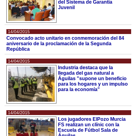
del Sistema de Garantía
Juvenil
14/04/2015
Convocado acto unitario en conmemoración del 84
aniversario de la proclamación de la Segunda
República
14/04/2015
Industria destaca que la
llegada del gas natural a
Águilas "supone un beneficio
para los hogares y un impulso
para la economía"
14/04/2015
Los jugadores ElPozo Murcia
FS realizan un clínic con la
Escuela de Fútbol Sala de
Águilas