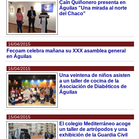
Caín Quiñonero presenta en
Águilas "Una mirada al norte
del Chaco"
16/04/2015
Fecoam celebra mañana su XXX asamblea general
en Águilas
16/04/2015
Una veintena de niños asisten
a un taller de cocina de la
Asociación de Diabéticos de
Águilas
15/04/2015
El colegio Mediterráneo acoge
un taller de artrópodos y una
exhibición de la Guardia Civil