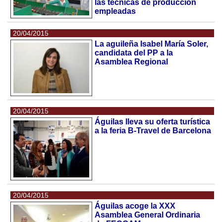
las técnicas de producción
empleadas
20/04/2015
La aguileña Isabel María Soler,
candidata del PP a la
Asamblea Regional
20/04/2015
Águilas lleva su oferta turística
a la feria B-Travel de Barcelona
20/04/2015
Águilas acoge la XXX
Asamblea General Ordinaria