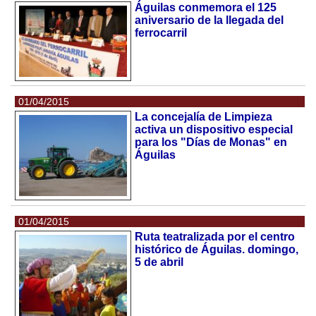
Águilas conmemora el 125
aniversario de la llegada del
ferrocarril
01/04/2015
La concejalía de Limpieza
activa un dispositivo especial
para los "Días de Monas" en
Águilas
01/04/2015
Ruta teatralizada por el centro
histórico de Águilas. domingo,
5 de abril