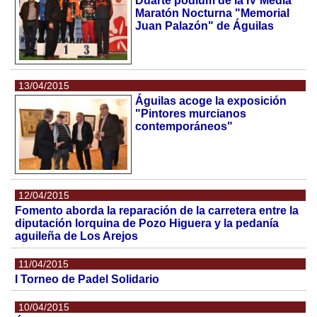
Duarte podium de la IV Media
Maratón Nocturna "Memorial
Juan Palazón" de Águilas
13/04/2015
Águilas acoge la exposición
"Pintores murcianos
contemporáneos"
12/04/2015
Fomento aborda la reparación de la carretera entre la
diputación lorquina de Pozo Higuera y la pedanía
aguileña de Los Arejos
11/04/2015
I Torneo de Padel Solidario
10/04/2015