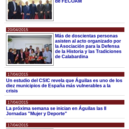
de FECOAM
20/04/2015
Más de doscientas personas
asisten al acto organizado por
la Asociación para la Defensa
de la Historia y las Tradiciones
de Calabardina
17/04/2015
Un estudio del CSIC revela que Águilas es uno de los
diez municipios de España más vulnerables a la
crisis
17/04/2015
La próxima semana se inician en Águilas las II
Jornadas "Mujer y Deporte"
17/04/2015