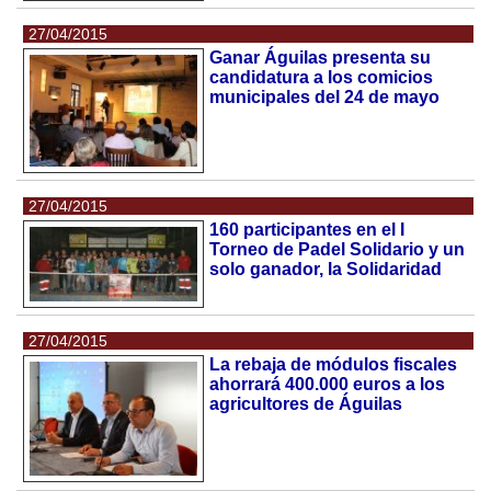
27/04/2015
Ganar Águilas presenta su
candidatura a los comicios
municipales del 24 de mayo
27/04/2015
160 participantes en el I
Torneo de Padel Solidario y un
solo ganador, la Solidaridad
27/04/2015
La rebaja de módulos fiscales
ahorrará 400.000 euros a los
agricultores de Águilas