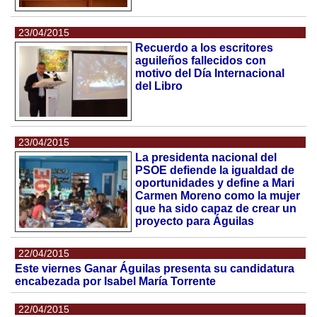
23/04/2015
Recuerdo a los escritores
aguileños fallecidos con
motivo del Día Internacional
del Libro
23/04/2015
La presidenta nacional del
PSOE defiende la igualdad de
oportunidades y define a Mari
Carmen Moreno como la mujer
que ha sido capaz de crear un
proyecto para Águilas
22/04/2015
Este viernes Ganar Águilas presenta su candidatura
encabezada por Isabel María Torrente
22/04/2015