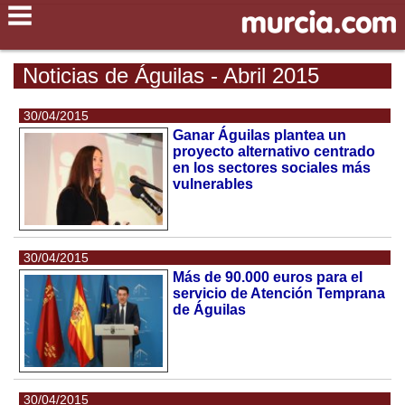
Noticias de Águilas - Abril 2015
30/04/2015
Ganar Águilas plantea un
proyecto alternativo centrado
en los sectores sociales más
vulnerables
30/04/2015
Más de 90.000 euros para el
servicio de Atención Temprana
de Águilas
30/04/2015