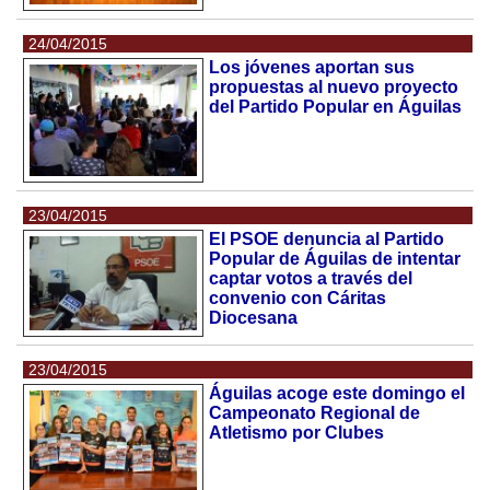
24/04/2015
Los jóvenes aportan sus
propuestas al nuevo proyecto
del Partido Popular en Águilas
23/04/2015
El PSOE denuncia al Partido
Popular de Águilas de intentar
captar votos a través del
convenio con Cáritas
Diocesana
23/04/2015
Águilas acoge este domingo el
Campeonato Regional de
Atletismo por Clubes