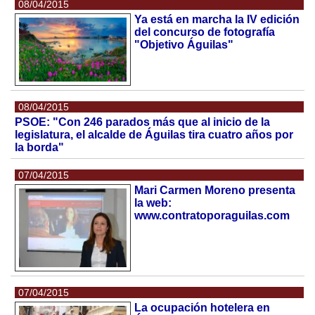
08/04/2015
Ya está en marcha la IV edición
del concurso de fotografía
"Objetivo Águilas"
08/04/2015
PSOE: "Con 246 parados más que al inicio de la
legislatura, el alcalde de Águilas tira cuatro años por
la borda"
07/04/2015
Mari Carmen Moreno presenta
la web:
www.contratoporaguilas.com
07/04/2015
La ocupación hotelera en