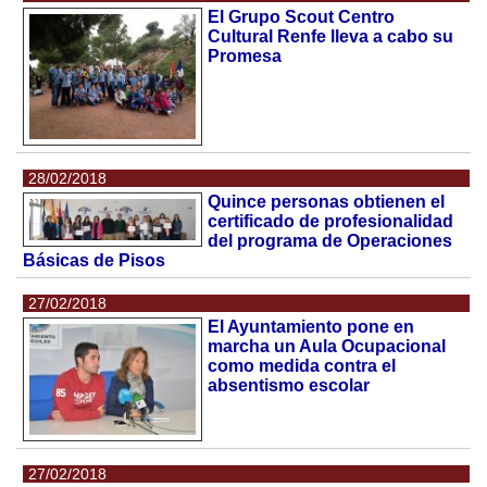
El Grupo Scout Centro
Cultural Renfe lleva a cabo su
Promesa
28/02/2018
Quince personas obtienen el
certificado de profesionalidad
del programa de Operaciones
Básicas de Pisos
27/02/2018
El Ayuntamiento pone en
marcha un Aula Ocupacional
como medida contra el
absentismo escolar
27/02/2018