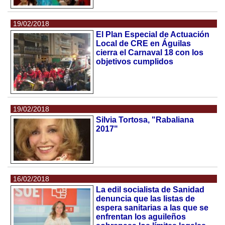
19/02/2018
El Plan Especial de Actuación
Local de CRE en Águilas
cierra el Carnaval 18 con los
objetivos cumplidos
19/02/2018
Silvia Tortosa, "Rabaliana
2017"
16/02/2018
La edil socialista de Sanidad
denuncia que las listas de
espera sanitarias a las que se
enfrentan los aguileños