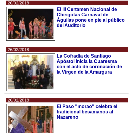
26/02/2018
El III Certamen Nacional de
Chirigotas Carnaval de
Águilas pone en pie al público
del Auditorio
26/02/2018
La Cofradía de Santiago
Apóstol inicia la Cuaresma
con el acto de coronación de
la Virgen de la Amargura
26/02/2018
El Paso "morao" celebra el
tradicional besamanos al
Nazareno