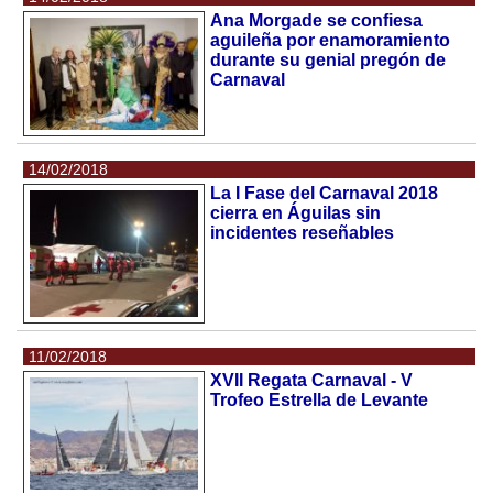
Ana Morgade se confiesa
aguileña por enamoramiento
durante su genial pregón de
Carnaval
14/02/2018
La I Fase del Carnaval 2018
cierra en Águilas sin
incidentes reseñables
11/02/2018
XVII Regata Carnaval - V
Trofeo Estrella de Levante