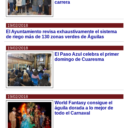
carrera
19/02/2018
El Ayuntamiento revisa exhaustivamente el sistema
de riego más de 130 zonas verdes de Águilas
19/02/2018
El Paso Azul celebra el primer
domingo de Cuaresma
19/02/2018
World Fantasy consigue el
águila dorada a lo mejor de
todo el Carnaval