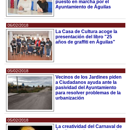
puesto en marcha por el
Ayuntamiento de Águilas
06/02/2018
La Casa de Cultura acoge la
presentación del libro "25
años de graffiti en Águilas"
05/02/2018
Vecinos de los Jardines piden
a Ciudadanos ayuda ante la
pasividad del Ayuntamiento
para resolver problemas de la
urbanización
05/02/2018
La creatividad del Carnaval de