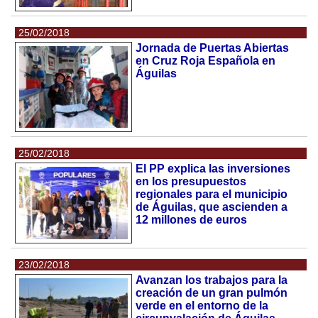
25/02/2018
Jornada de Puertas Abiertas
en Cruz Roja Española en
Águilas
25/02/2018
El PP explica las inversiones
en los presupuestos
regionales para el municipio
de Águilas, que ascienden a
12 millones de euros
23/02/2018
Avanzan los trabajos para la
creación de un gran pulmón
verde en el entorno de la