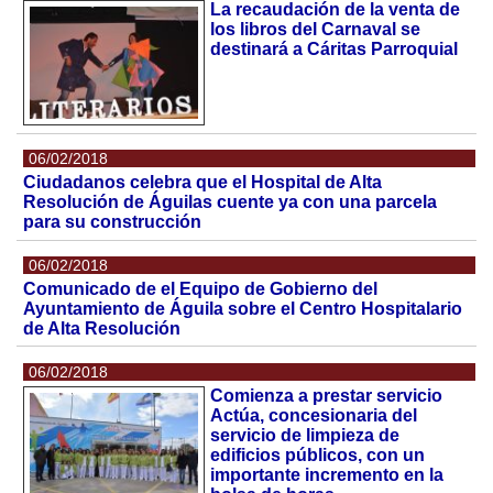
La recaudación de la venta de
los libros del Carnaval se
destinará a Cáritas Parroquial
06/02/2018
Ciudadanos celebra que el Hospital de Alta
Resolución de Águilas cuente ya con una parcela
para su construcción
06/02/2018
Comunicado de el Equipo de Gobierno del
Ayuntamiento de Águila sobre el Centro Hospitalario
de Alta Resolución
06/02/2018
Comienza a prestar servicio
Actúa, concesionaria del
servicio de limpieza de
edificios públicos, con un
importante incremento en la