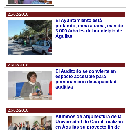
21/02/2018
El Ayuntamiento está
podando, rama a rama, más de
3.000 árboles del municipio de
Águilas
20/02/2018
El Auditorio se convierte en
espacio accesible para
personas con discapacidad
auditiva
20/02/2018
Alumnos de arquitectura de la
Universidad de Cardiff realizan
en Águilas su proyecto fin de