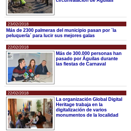
circunvalación de Águilas
23/02/2018
Más de 2300 palmeras del municipio pasan por ´la
peluquería´ para lucir sus mejores galas
22/02/2018
Más de 300.000 personas han
pasado por Águilas durante
las fiestas de Carnaval
22/02/2018
La organización Global Digital
Heritage trabaja en la
digitalización de varios
monumentos de la localidad