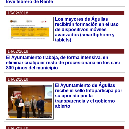
love febrero de Renfe
15/02/2018
Los mayores de Águilas
recibirán formación en el uso
de dispositivos móviles
avanzados (smarthphone y
tablets)
14/02/2018
El Ayuntamiento trabaja, de forma intensiva, en
eliminar cualquier resto de procesionaria en los casi
800 pinos del municipio
14/02/2018
El Ayuntamiento de Águilas
recibe el sello Infoparticipa por
su apuesta por la
transparencia y el gobierno
abierto
14/02/2018