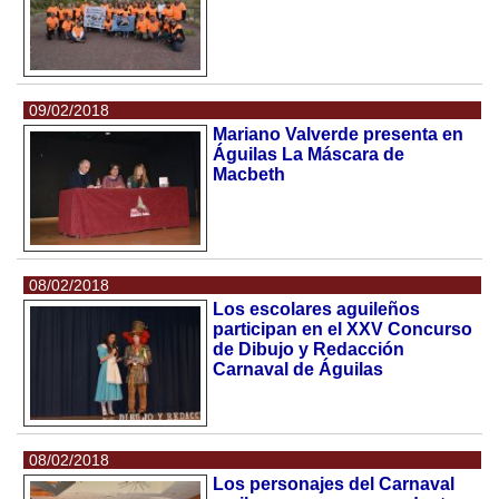
09/02/2018
Mariano Valverde presenta en
Águilas La Máscara de
Macbeth
08/02/2018
Los escolares aguileños
participan en el XXV Concurso
de Dibujo y Redacción
Carnaval de Águilas
08/02/2018
Los personajes del Carnaval