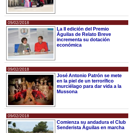
09/02/2018
La II edición del Premio
Águilas de Relato Breve
incrementa su dotación
económica
09/02/2018
José Antonio Patrón se mete
en la piel de un terrorífico
murciélago para dar vida a la
Mussona
09/02/2018
Comienza su andadura el Club
Senderista Águilas en marcha