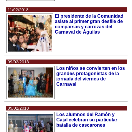
11/02/2018
El presidente de la Comunidad
asiste al primer gran desfile de
comparsas y carrozas del
Carnaval de Águilas
09/02/2018
Los niños se convierten en los
grandes protagonistas de la
jornada del viernes de
Carnaval
09/02/2018
Los alumnos del Ramón y
Cajal celebran su particular
batalla de cascarones