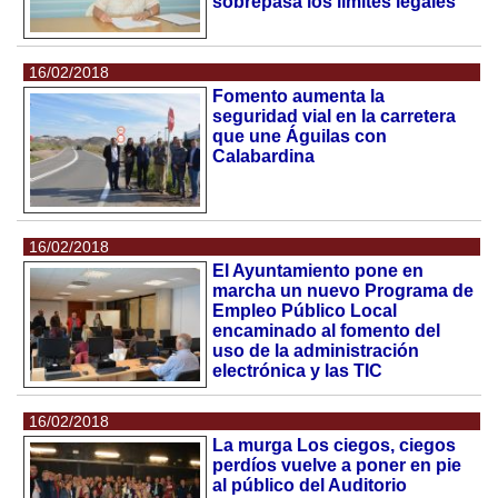
sobrepasa los límites legales
16/02/2018
Fomento aumenta la
seguridad vial en la carretera
que une Águilas con
Calabardina
16/02/2018
El Ayuntamiento pone en
marcha un nuevo Programa de
Empleo Público Local
encaminado al fomento del
uso de la administración
electrónica y las TIC
16/02/2018
La murga Los ciegos, ciegos
perdíos vuelve a poner en pie
al público del Auditorio