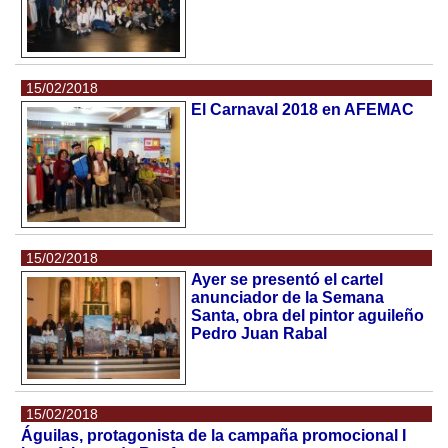
15/02/2018
El Carnaval 2018 en AFEMAC
15/02/2018
Ayer se presentó el cartel
anunciador de la Semana
Santa, obra del pintor aguileño
Pedro Juan Rabal
15/02/2018
Águilas, protagonista de la campaña promocional I