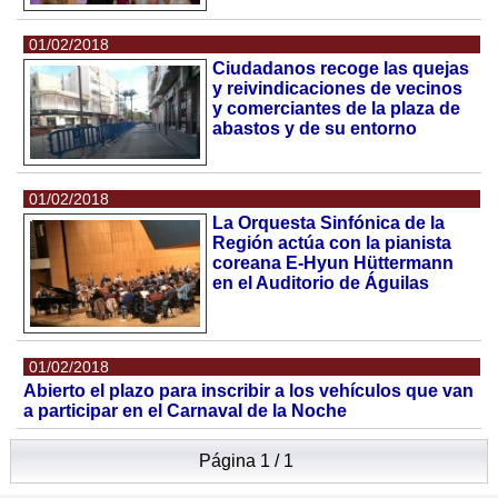
01/02/2018
Ciudadanos recoge las quejas
y reivindicaciones de vecinos
y comerciantes de la plaza de
abastos y de su entorno
01/02/2018
La Orquesta Sinfónica de la
Región actúa con la pianista
coreana E-Hyun Hüttermann
en el Auditorio de Águilas
01/02/2018
Abierto el plazo para inscribir a los vehículos que van
a participar en el Carnaval de la Noche
Página 1 / 1