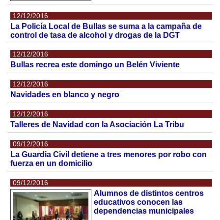
12/12/2016
La Policía Local de Bullas se suma a la campaña de
control de tasa de alcohol y drogas de la DGT
12/12/2016
Bullas recrea este domingo un Belén Viviente
12/12/2016
Navidades en blanco y negro
12/12/2016
Talleres de Navidad con la Asociación La Tribu
09/12/2016
La Guardia Civil detiene a tres menores por robo con
fuerza en un domicilio
09/12/2016
Alumnos de distintos centros
educativos conocen las
dependencias municipales