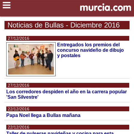
Noticias de Bullas - Diciembre 2016
27/12/2016
Entregados los premios del
concurso navideño de dibujo
y postales
27/12/2016
Los corredores despiden el año en la carrera popular
'San Silvestre'
22/12/2016
Papa Noel llega a Bullas mañana
22/12/2016
Taller de pulseras navideñas y cocina para esta