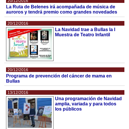
20/12/2016
La Ruta de Belenes irá acompañada de música de
auroros y tendrá premio como grandes novedades
20/12/2016
La Navidad trae a Bullas la I
Muestra de Teatro Infantil
20/12/2016
Programa de prevención del cáncer de mama en
Bullas
13/12/2016
Una programación de Navidad
amplia, variada y para todos
los públicos