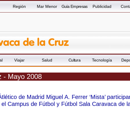
Región
Mar Menor
Guía Empresas
Publicidad
Cont
al
Viajar
Salud
Cultura
Tecnología
Depo
z - Mayo 2008
Átlético de Madrid Miguel A. Ferrer ‘Mista’ participa
el Campus de Fútbol y Fútbol Sala Caravaca de l