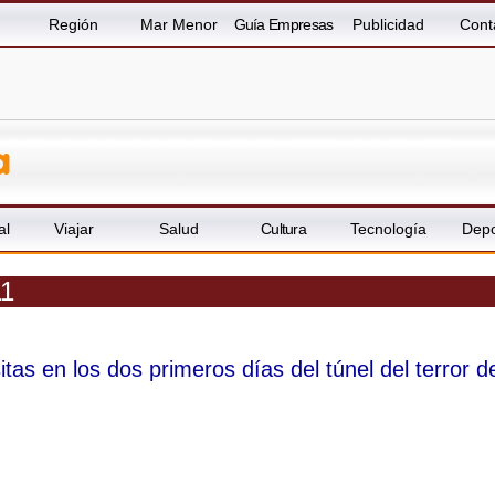
Región
Mar Menor
Guía Empresas
Publicidad
Cont
al
Viajar
Salud
Cultura
Tecnología
Depo
11
tas en los dos primeros días del túnel del terror d