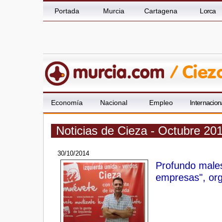
Portada
Murcia
Cartagena
Lorca
Economía
Nacional
Empleo
Internacion
Noticias de Cieza - Octubre 20
30/10/2014
Profundo males
empresas", org