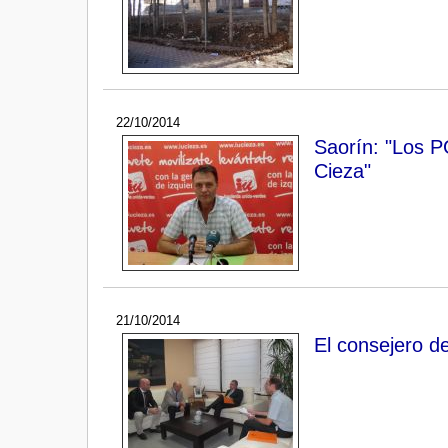
22/10/2014
Saorín: "Los P
Cieza"
21/10/2014
El consejero d