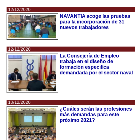
12/12/2020
NAVANTIA acoge las pruebas
para la incorporación de 31
nuevos trabajadores
12/12/2020
La Consejería de Empleo
trabaja en el diseño de
formación específica
demandada por el sector naval
10/12/2020
¿Cuáles serán las profesiones
más demandas para este
próximo 2021?