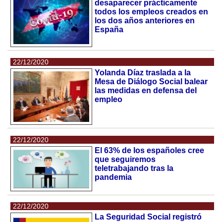
desaparecer prácticamente
todos los empleos creados en
los dos años anteriores en
España
22/12/2020
Yolanda Díaz traslada a la
Mesa de Diálogo Social balear
las medidas en defensa del
empleo
22/12/2020
El 63% de los españoles cree
que seguiremos
teletrabajando tras la
pandemia
22/12/2020
La Seguridad Social registró