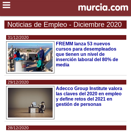
Noticias de Empleo - Diciembre 2020
31/12/2020
FREMM lanza 53 nuevos
cursos para desempleados
que tienen un nivel de
inserción laboral del 80% de
media
29/12/2020
Adecco Group Institute valora
las claves del 2020 en empleo
y define retos del 2021 en
gestión de personas
28/12/2020