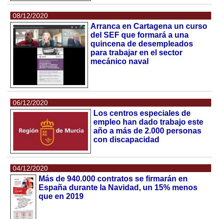
08/12/2020
Arranca en Cartagena un curso
del SEF que formará a una
quincena de desempleados
para trabajar en el sector
mecánico naval
06/12/2020
Los centros especiales de
empleo han dado trabajo este
año a más de 2.000 personas
con discapacidad
04/12/2020
Más de 940.000 contratos se firmarán en
España durante la Navidad, un 15% menos
que en 2019