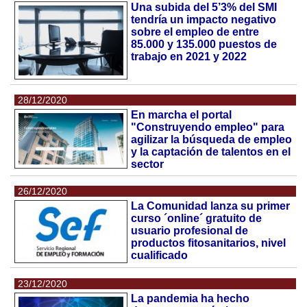
Una subida del 5’3% del SMI
tendría un impacto negativo
sobre el empleo de entre
85.000 y 135.000 puestos de
trabajo en 2021 y 2022
28/12/2020
En marcha el portal
"Construyendo empleo" para
agilizar la búsqueda de empleo
y la captación de talentos en el
sector
26/12/2020
La Comunidad lanza su primer
curso ´online´ gratuito de
usuario profesional de
productos fitosanitarios, nivel
cualificado
23/12/2020
La pandemia ha hecho