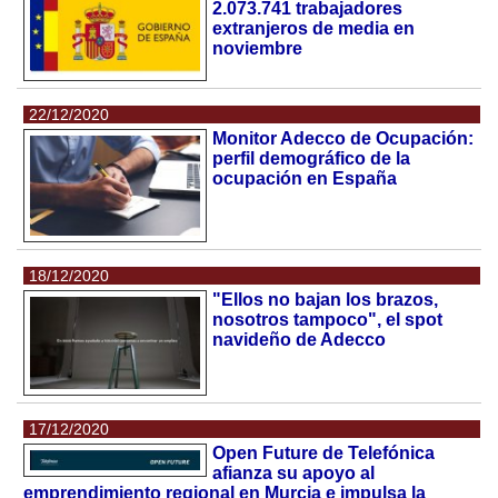
2.073.741 trabajadores
extranjeros de media en
noviembre
22/12/2020
Monitor Adecco de Ocupación:
perfil demográfico de la
ocupación en España
18/12/2020
"Ellos no bajan los brazos,
nosotros tampoco", el spot
navideño de Adecco
17/12/2020
Open Future de Telefónica
afianza su apoyo al
emprendimiento regional en Murcia e impulsa la