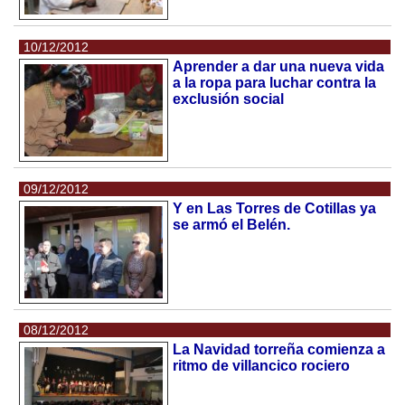
10/12/2012
Aprender a dar una nueva vida
a la ropa para luchar contra la
exclusión social
09/12/2012
Y en Las Torres de Cotillas ya
se armó el Belén.
08/12/2012
La Navidad torreña comienza a
ritmo de villancico rociero