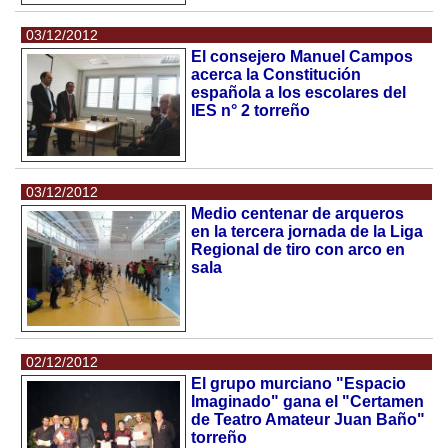
03/12/2012
El consejero Manuel Campos
acerca la Constitución
española a los escolares del
IES n° 2 torreño
03/12/2012
Medio centenar de arqueros
en la tercera jornada de la Liga
Regional de tiro con arco en
sala
02/12/2012
El grupo murciano "Espacio
Imaginado" gana el "Certamen
de Teatro Amateur Juan Baño"
torreño