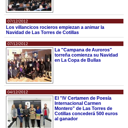
07/12/2012
Los villancicos rocieros empiezan a animar la
Navidad de Las Torres de Cotillas
07/12/2012
La "Campana de Auroros"
torreña comienza su Navidad
en La Copa de Bullas
04/12/2012
El "IV Certamen de Poesía
Internacional Carmen
Montero" de Las Torres de
Cotillas concederá 500 euros
al ganador