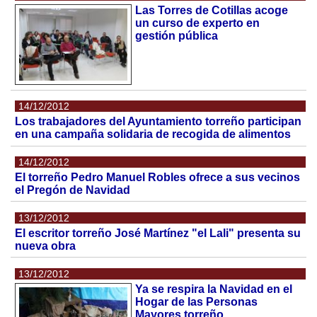
Las Torres de Cotillas acoge
un curso de experto en
gestión pública
14/12/2012
Los trabajadores del Ayuntamiento torreño participan
en una campaña solidaria de recogida de alimentos
14/12/2012
El torreño Pedro Manuel Robles ofrece a sus vecinos
el Pregón de Navidad
13/12/2012
El escritor torreño José Martínez "el Lali" presenta su
nueva obra
13/12/2012
Ya se respira la Navidad en el
Hogar de las Personas
Mayores torreño