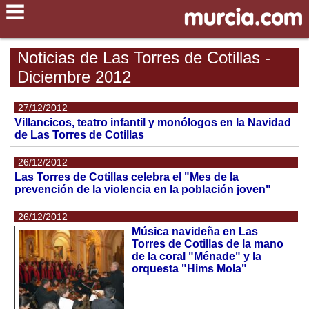
Noticias de Las Torres de Cotillas -
Diciembre 2012
27/12/2012
Villancicos, teatro infantil y monólogos en la Navidad
de Las Torres de Cotillas
26/12/2012
Las Torres de Cotillas celebra el "Mes de la
prevención de la violencia en la población joven"
26/12/2012
Música navideña en Las
Torres de Cotillas de la mano
de la coral "Ménade" y la
orquesta "Hims Mola"