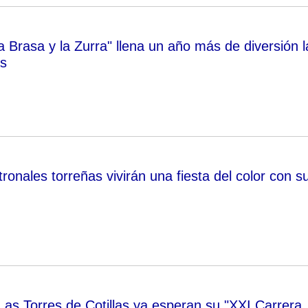
 Brasa y la Zurra" llena un año más de diversión l
as
ronales torreñas vivirán una fiesta del color con s
Las Torres de Cotillas ya esperan su "XXI Carrera