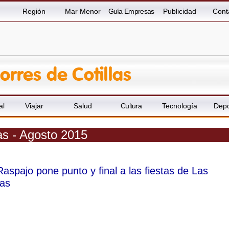
Región
Mar Menor
Guía Empresas
Publicidad
Cont
al
Viajar
Salud
Cultura
Tecnología
Depo
las - Agosto 2015
aspajo pone punto y final a las fiestas de Las
las