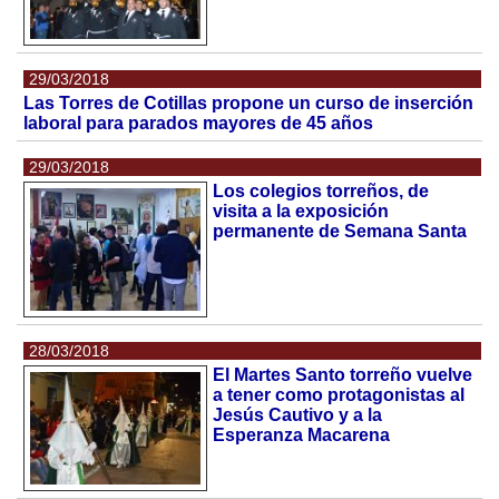
29/03/2018
Las Torres de Cotillas propone un curso de inserción
laboral para parados mayores de 45 años
29/03/2018
Los colegios torreños, de
visita a la exposición
permanente de Semana Santa
28/03/2018
El Martes Santo torreño vuelve
a tener como protagonistas al
Jesús Cautivo y a la
Esperanza Macarena