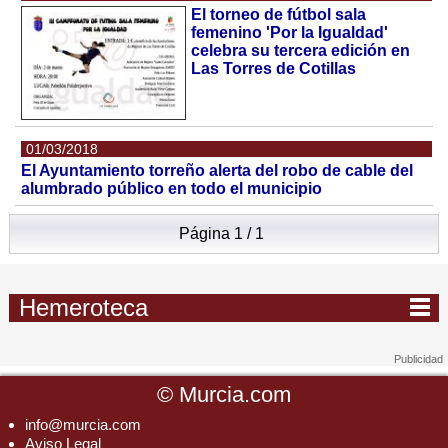
El torneo de fútbol sala
femenino 'Por la Igualdad'
celebra su tercera edición en
Las Torres de Cotillas
01/03/2018
El Ayuntamiento torreño alerta del robo de cable del
alumbrado público en todo el municipio
Página 1 / 1
Hemeroteca
©
Murcia.com
info@murcia.com
Aviso Legal