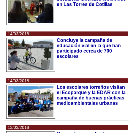
en Las Torres de Cotillas
14/03/2018
Concluye la campaña de
educación vial en la que han
participado cerca de 700
escolares
14/03/2018
Los escolares torreños visitan
el Ecoparque y la EDAR con la
campaña de buenas prácticas
medioambientales urbanas
13/03/2018