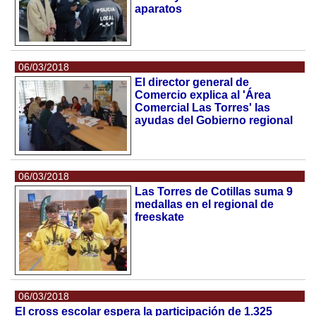
aparatos
06/03/2018
El director general de
Comercio explica al 'Área
Comercial Las Torres' las
ayudas del Gobierno regional
06/03/2018
Las Torres de Cotillas suma 9
medallas en el regional de
freeskate
06/03/2018
El cross escolar espera la participación de 1.325