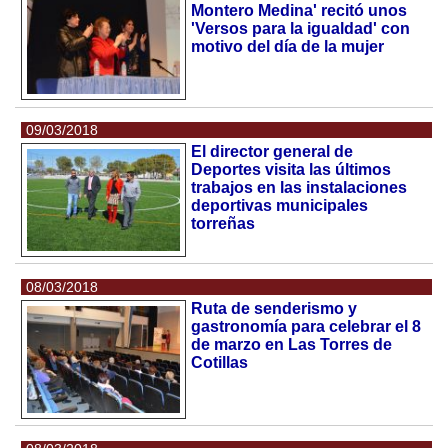
Montero Medina' recitó unos
'Versos para la igualdad' con
motivo del día de la mujer
09/03/2018
El director general de
Deportes visita las últimos
trabajos en las instalaciones
deportivas municipales
torreñas
08/03/2018
Ruta de senderismo y
gastronomía para celebrar el 8
de marzo en Las Torres de
Cotillas