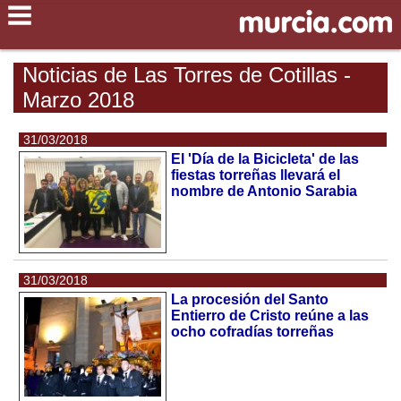
Noticias de Las Torres de Cotillas -
Marzo 2018
31/03/2018
El 'Día de la Bicicleta' de las
fiestas torreñas llevará el
nombre de Antonio Sarabia
31/03/2018
La procesión del Santo
Entierro de Cristo reúne a las
ocho cofradías torreñas