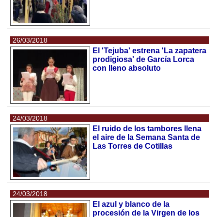
26/03/2018
El 'Tejuba' estrena 'La zapatera
prodigiosa' de García Lorca
con lleno absoluto
24/03/2018
El ruido de los tambores llena
el aire de la Semana Santa de
Las Torres de Cotillas
24/03/2018
El azul y blanco de la
procesión de la Virgen de los