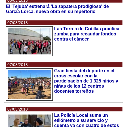
08/03/2018
El 'Tejuba' estrenará 'La zapatera prodigiosa' de
García Lorca, nueva obra en su repertorio
07/03/2018
Las Torres de Cotillas practica
zumba para recaudar fondos
contra el cáncer
07/03/2018
Gran fiesta del deporte en el
cross escolar con la
participación de 1.325 niños y
niñas de los 12 centros
docentes torreños
07/03/2018
La Policía Local suma un
etilómetro a su servicio y
cuenta ya con cuatro de estos