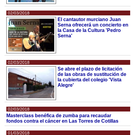
02/03/2018
El cantautor murciano Juan
Serna ofrecerá un concierto en
la Casa de la Cultura 'Pedro
Serna'
02/03/2018
Se abre el plazo de licitación
de las obras de sustitución de
la cubierta del colegio 'Vista
Alegre'
02/03/2018
Masterclass benéfica de zumba para recaudar
fondos contra el cáncer en Las Torres de Cotillas
01/03/2018