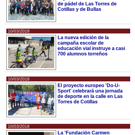
de pádel de Las Torres de
Cotillas y de Bullas
10/03/2018
La nueva edición de la
campaña escolar de
educación vial instruye a casi
700 alumnos torreños
10/03/2018
El proyecto europeo 'Do-U-
Sport' celebrará una jornada
de deporte en la calle en Las
Torres de Cotillas
10/03/2018
La 'Fundación Carmen