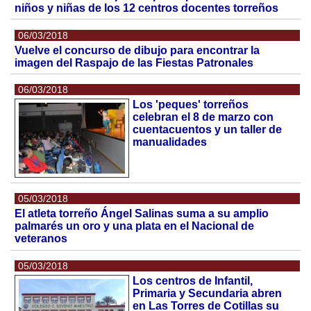
niños y niñas de los 12 centros docentes torreños
06/03/2018
Vuelve el concurso de dibujo para encontrar la
imagen del Raspajo de las Fiestas Patronales
06/03/2018
Los 'peques' torreños
celebran el 8 de marzo con
cuentacuentos y un taller de
manualidades
05/03/2018
El atleta torreño Ángel Salinas suma a su amplio
palmarés un oro y una plata en el Nacional de
veteranos
05/03/2018
Los centros de Infantil,
Primaria y Secundaria abren
en Las Torres de Cotillas su