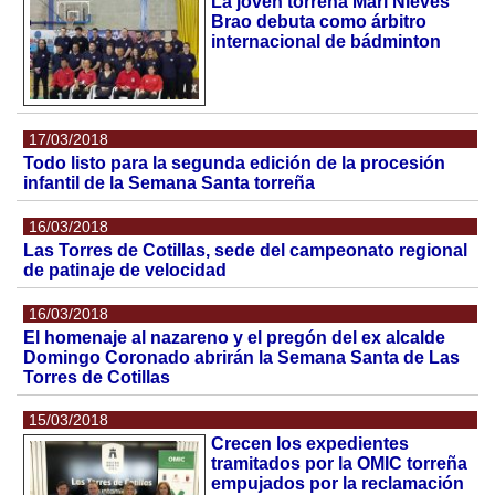
La joven torreña Mari Nieves
Brao debuta como árbitro
internacional de bádminton
17/03/2018
Todo listo para la segunda edición de la procesión
infantil de la Semana Santa torreña
16/03/2018
Las Torres de Cotillas, sede del campeonato regional
de patinaje de velocidad
16/03/2018
El homenaje al nazareno y el pregón del ex alcalde
Domingo Coronado abrirán la Semana Santa de Las
Torres de Cotillas
15/03/2018
Crecen los expedientes
tramitados por la OMIC torreña
empujados por la reclamación