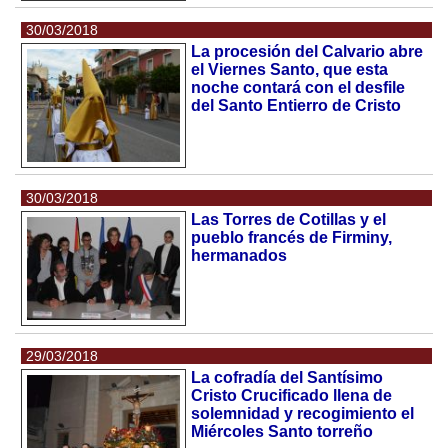
30/03/2018
La procesión del Calvario abre
el Viernes Santo, que esta
noche contará con el desfile
del Santo Entierro de Cristo
30/03/2018
Las Torres de Cotillas y el
pueblo francés de Firminy,
hermanados
29/03/2018
La cofradía del Santísimo
Cristo Crucificado llena de
solemnidad y recogimiento el
Miércoles Santo torreño