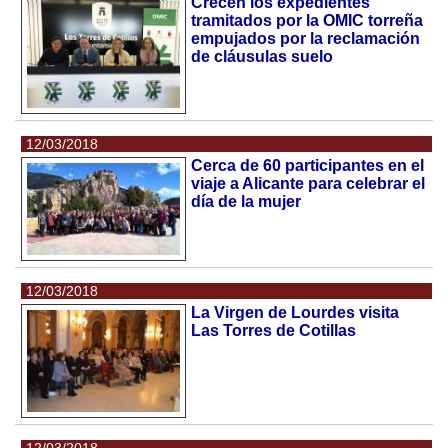
Crecen los expedientes
tramitados por la OMIC torreña
empujados por la reclamación
de cláusulas suelo
12/03/2018
Cerca de 60 participantes en el
viaje a Alicante para celebrar el
día de la mujer
12/03/2018
La Virgen de Lourdes visita
Las Torres de Cotillas
12/03/2018