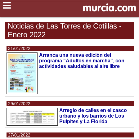
Noticias de Las Torres de Cotillas -
Enero 2022
31/01/2022
Arranca una nueva edición del
programa "Adultos en marcha", con
actividades saludables al aire libre
29/01/2022
Arreglo de calles en el casco
urbano y los barrios de Los
Pulpites y La Florida
27/01/2022