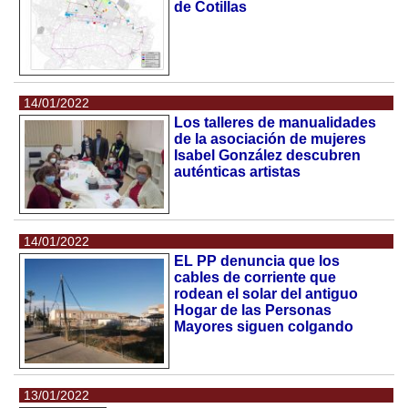
de Cotillas
14/01/2022
Los talleres de manualidades
de la asociación de mujeres
Isabel González descubren
auténticas artistas
14/01/2022
EL PP denuncia que los
cables de corriente que
rodean el solar del antiguo
Hogar de las Personas
Mayores siguen colgando
13/01/2022