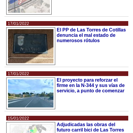
17/01/2022
El PP de Las Torres de Cotillas
denuncia el mal estado de
numerosos rótulos
17/01/2022
El proyecto para reforzar el
firme en la N-344 y sus vías de
servicio, a punto de comenzar
15/01/2022
Adjudicadas las obras del
futuro carril bici de Las Torres