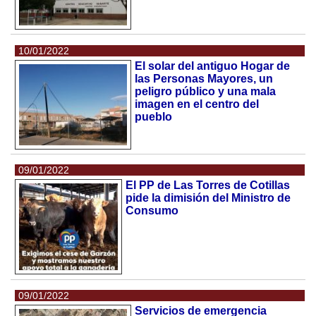
10/01/2022
El solar del antiguo Hogar de
las Personas Mayores, un
peligro público y una mala
imagen en el centro del
pueblo
09/01/2022
El PP de Las Torres de Cotillas
pide la dimisión del Ministro de
Consumo
09/01/2022
Servicios de emergencia