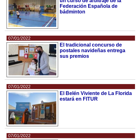
un curso de arbitraje de la
Federación Española de
bádminton
07/01/2022
El tradicional concurso de
postales navideñas entrega
sus premios
07/01/2022
El Belén Viviente de La Florida
estará en FITUR
07/01/2022