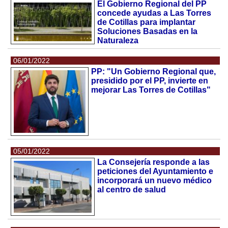
El Gobierno Regional del PP
concede ayudas a Las Torres
de Cotillas para implantar
Soluciones Basadas en la
Naturaleza
06/01/2022
PP: "Un Gobierno Regional que,
presidido por el PP, invierte en
mejorar Las Torres de Cotillas"
05/01/2022
La Consejería responde a las
peticiones del Ayuntamiento e
incorporará un nuevo médico
al centro de salud