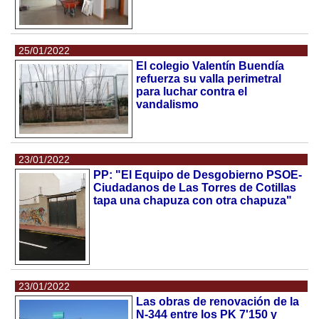
25/01/2022
El colegio Valentín Buendía
refuerza su valla perimetral
para luchar contra el
vandalismo
23/01/2022
PP: "El Equipo de Desgobierno PSOE-
Ciudadanos de Las Torres de Cotillas
tapa una chapuza con otra chapuza"
23/01/2022
Las obras de renovación de la
N-344 entre los PK 7'150 y