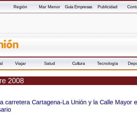
Región
Mar Menor
Guía Empresas
Publicidad
Cont
al
Viajar
Salud
Cultura
Tecnología
Depo
re 2008
a carretera Cartagena-La Unión y la Calle Mayor 
ario